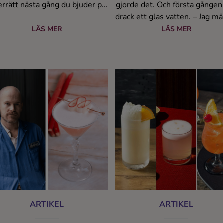
errätt nästa gång du bjuder på
gjorde det. Och första gången
fest.
drack ett glas vatten. – Jag m
att ju mer tid jag spenderade
LÄS MER
LÄS MER
uppe, ju mer ville jag stanna k
säger tidigare pokerspelar
Dennis Bejedal, grundare a
Norrbottens Destilleri.
ARTIKEL
ARTIKEL