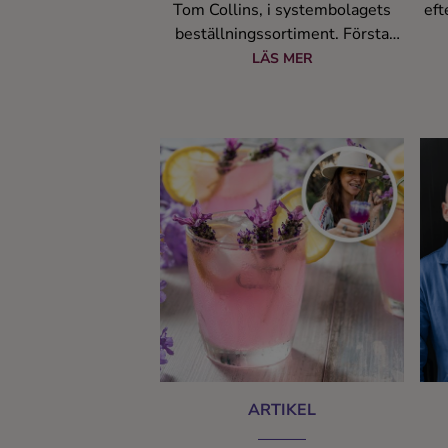
Tom Collins, i systembolagets
eft
beställningssortiment. Första
Tom Collins på Bag in Box!
LÄS MER
ARTIKEL