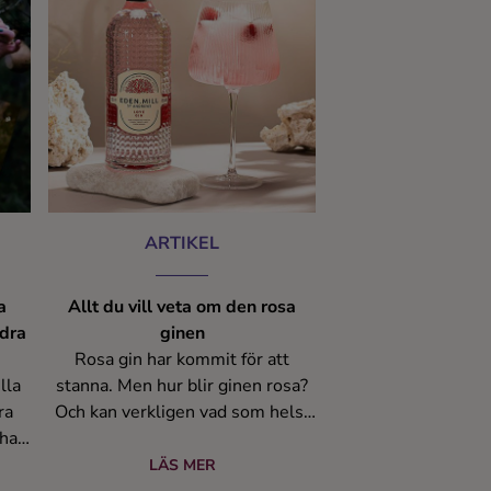
rna
ARTIKEL
a
Allt du vill veta om den rosa
ndra
ginen
Rosa gin har kommit för att
lla
stanna. Men hur blir ginen rosa?
ra
Och kan verkligen vad som helst
 har
kallas gin? Cocktailguiden reder
e
ut begreppen.
LÄS MER