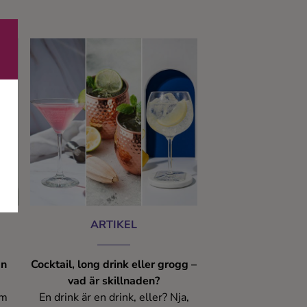
t av
 den
så
tade
ARTIKEL
ån
Cocktail, long drink eller grogg –
vad är skillnaden?
om
En drink är en drink, eller? Nja,