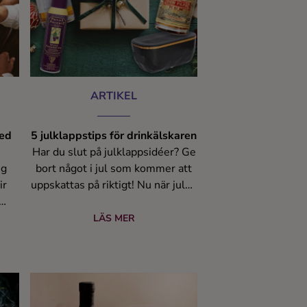
ARTIKEL
med
5 julklappstips för drinkälskaren
Har du slut på julklappsidéer? Ge
ig
bort något i jul som kommer att
ir
uppskattas på riktigt! Nu när julen
står för dörren vill vi dela med
g
oss av några träffsäkra
LÄS MER
julklappstips. Här har vi samlat
igen
våra bästa presenttips från drink-
och cocktailvärlden.
h
rrän