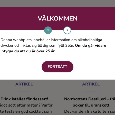
r och bekanta oss med en av
senaste åren, och snart bär de
världens mest klassiska
tillbaka till Sverige igen. Till
ritdrycker. Hur smakar konjak,
svenska naturen som hon 
VÄLKOMMEN
r tillverkar man den och vad i
gärna använder i sina uppskat
hela friden har den franska
cocktails
ycken med Holland att göra?
Denna webbplats innehåller information om alkoholhaltiga
drycker och riktas sig till dig som fyllt 25år.
Om du går vidare
intygar du att du är över 25 år.
FORTSÄTT
ARTIKEL
ARTIKEL
Drink istället för dessert!
Norrbottens Destilleri – fr
got sött efter maten? Varför
poker till granskott
nte testa en god cocktail som
Det var den friska luften s