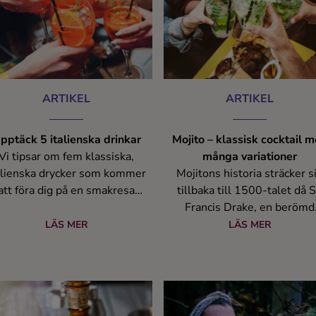
ARTIKEL
ARTIKEL
pptäck 5 italienska drinkar
Mojito – klassisk cocktail 
Vi tipsar om fem klassiska,
många variationer
alienska drycker som kommer
Mojitons historia sträcker s
att föra dig på en smakresa
tillbaka till 1500-talet då S
om de pittoreska landskapen.
Francis Drake, en berömd
engelsk sjörövare, lärde si
LÄS MER
LÄS MER
denna dryck från de lokala
invånarna på Kuba. Ursprungl
användes mojiton som ett
botemedel mot sjösjuka oc
skörbjugg och det var inte fö