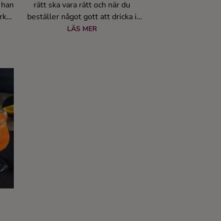
 han
rätt ska vara rätt och när du
ärkte
beställer något gott att dricka i
 här
baren nästa gång gäller det att
LÄS MER
var,
inte gå vilse i terminologin. Här
en
kommer därför Cocktailguidens
v
lathund med några goda
drinktips.