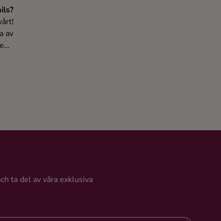
ils?
årt!
a av
e
och ta del av våra exklusiva