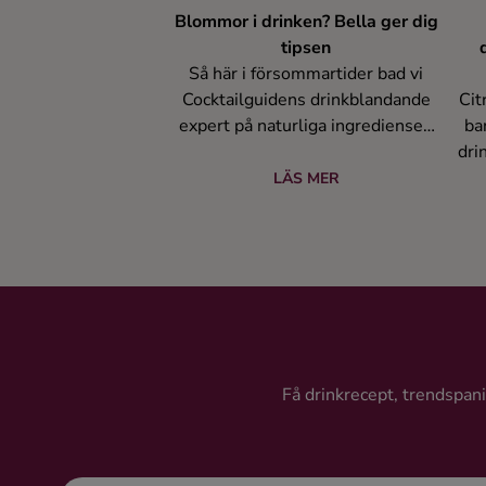
Blommor i drinken? Bella ger dig
tipsen
Så här i försommartider bad vi
Cocktailguidens drinkblandande
Cit
expert på naturliga ingredienser,
ba
Bella Porcile, att tipsa oss om
dri
goda blommor att ha i drinken.
s
LÄS MER
dr
Få drinkrecept, trendspanin