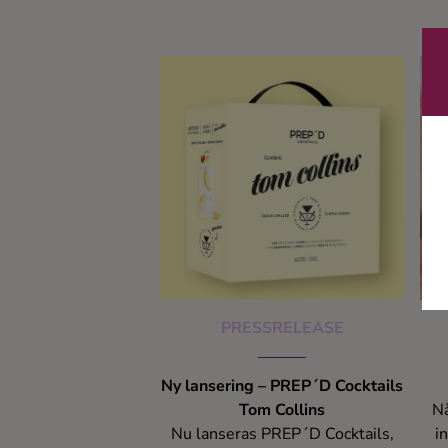
drinkar med te som bas. Kalla,
me
varma, söta, uppiggande, lyxiga
och helt underbara!
sp
hu
dr
PRESSRELEASE
Ny lansering – PREP´D Cocktails
Tom Collins
Nå
Nu lanseras PREP´D Cocktails,
i