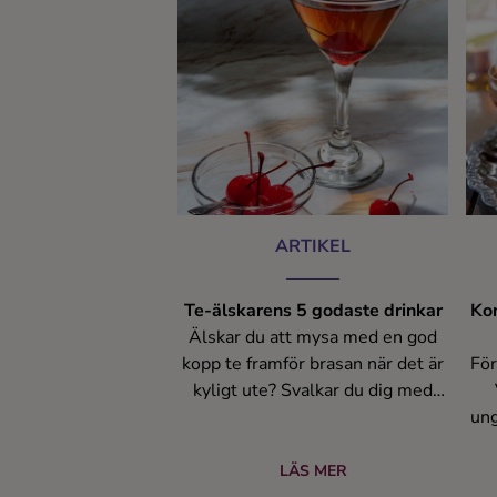
Ingredienser
ARTIKEL
Te-älskarens 5 godaste drinkar
Kon
Älskar du att mysa med en god
kopp te framför brasan när det är
För
kyligt ute? Svalkar du dig med
iste under sommaren? Varför inte
ung
ta kärleken till te steget längre?
mo
Här presenterar vi fem goda
cha
LÄS MER