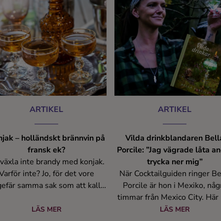
på 1800-talet som den mode
mojiton föddes.
ARTIKEL
ARTIKEL
jak – holländskt brännvin på
Vilda drinkblandaren Bell
fransk ek?
Porcile: ”Jag vägrade låta a
växla inte brandy med konjak.
trycka ner mig”
Varför inte? Jo, för det vore
När Cocktailguiden ringer Be
efär samma sak som att kalla
Porcile är hon i Mexiko, någ
usserande vin från Italien för
timmar från Mexico City. Här
mpagne. Låt oss nu gräva lite
hon tillbringat vintrarna d
LÄS MER
LÄS MER