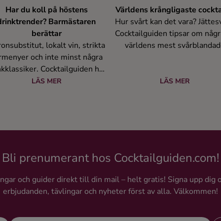
Har du koll på höstens
Världens krångligaste cockta
drinktrender? Barmästaren
Hur svårt kan det vara? Jättesv
berättar
Cocktailguiden tipsar om någr
ronsubstitut, lokalt vin, strikta
världens mest svårblandad
rmenyer och inte minst några
drinkar.
nkklassiker. Cocktailguiden har
nackat höstens trender med
LÄS MER
LÄS MER
Mathin Lundgren,
inkboksförfattare, barmästare
och kreativ konsult.
Bli prenumerant hos Cocktailguiden.com!
gar och guider direkt till din mail – helt gratis! Signa upp dig 
erbjudanden, tävlingar och nyheter först av alla. Välkommen!