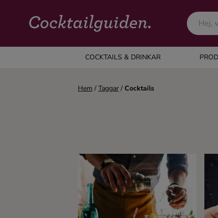
COCKTAILS & DRINKAR
COCKTAILS & DRINKAR
PROD
Alla cocktails & drinkar
Hem
/
Taggar
/
Cocktails
Alkoholfritt
Champagne
Cocktails
Gin