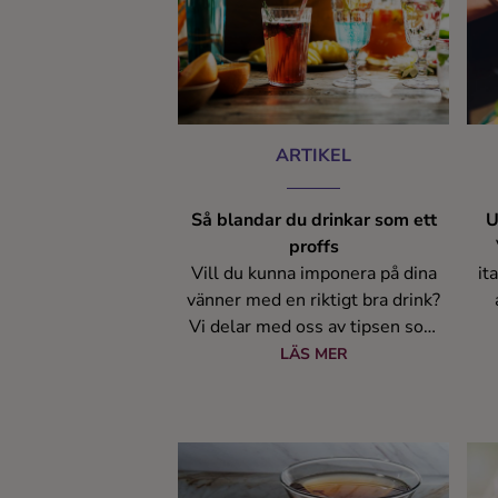
Kaffe
Konjak
Likör
ARTIKEL
Rom
Så blandar du drinkar som ett
U
proffs
Shots
Vill du kunna imponera på dina
it
vänner med en riktigt bra drink?
Vi delar med oss av tipsen som
gen
Tequila
gör dig till en hemmabartender i
LÄS MER
världsklass.
Vodka
Whisky