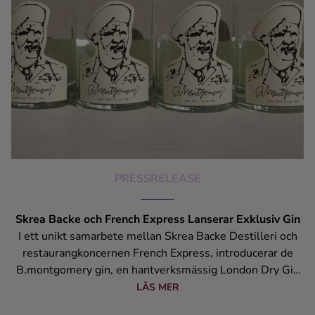
PRESSRELEASE
Skrea Backe och French Express Lanserar Exklusiv Gin
I ett unikt samarbete mellan Skrea Backe Destilleri och
restaurangkoncernen French Express, introducerar de
B.montgomery gin, en hantverksmässig London Dry Gin
skräddarsydd för French Express krogar. Denna nya gin är
LÄS MER
framarbetad med passion för hantverket.