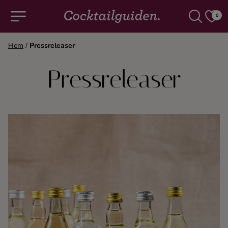
0
Hem
/
Pressreleaser
COCKTAILS & DRINKAR
Pressreleaser
Alla cocktails & drinkar
Alkoholfritt
Champagne
Cocktails
Gin