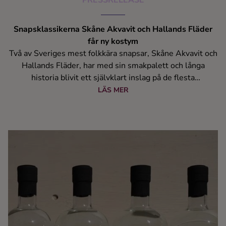
PRESSRELEASE
Snapsklassikerna Skåne Akvavit och Hallands Fläder
får ny kostym
Två av Sveriges mest folkkära snapsar, Skåne Akvavit och
Hallands Fläder, har med sin smakpalett och långa
historia blivit ett självklart inslag på de flesta
traditionsenliga kräftskivor, julbord, påskfiranden och
LÄS MER
midsommarfester. Nu får de två snapsarna för första
gången en helt ny kostym med uppdatering av såväl
flaska som etikett. De nya flaskorna finns tillgängliga på
Systembolaget från 1 september 2024.