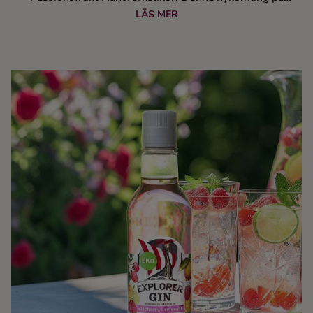
marknaden är en smakrik och tropisk likör med smak av
LÄS MER
solmogen passionsfrukt och passar utmärkt i friska
sommardrinkar.