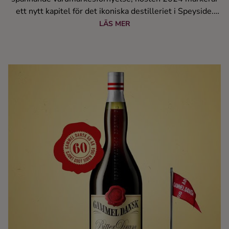
ett nytt kapitel för det ikoniska destilleriet i Speyside.
Den nya kollektionen omfattar både en helt ny whisky:
LÄS MER
Speyburn Rum Cask Finish och utöver det byter en
gammal favorit namn från Speyburn Bradan Orach till det
tydligare Speyburn Bourbon Cask. Med denna
uppdatering får Speyburns kollektion en ny energi,
komplett med en distinkt och färgstark design på
förpackningarna. Den nya designen kommer ut i
Systembolagets butiker rullande under hösten.