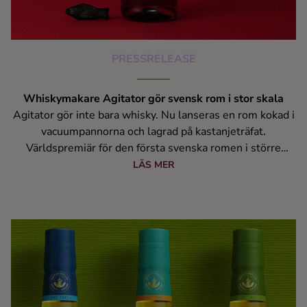
PRESSRELEASE
Whiskymakare Agitator gör svensk rom i stor skala
Agitator gör inte bara whisky. Nu lanseras en rom kokad i
vacuumpannorna och lagrad på kastanjeträfat.
Världspremiär för den första svenska romen i större
skala.
LÄS MER