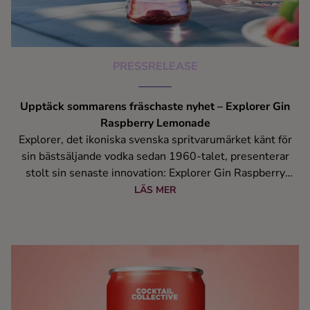
PRESSRELEASE
Upptäck sommarens fräschaste nyhet – Explorer Gin
Raspberry Lemonade
Explorer, det ikoniska svenska spritvarumärket känt för
sin bästsäljande vodka sedan 1960-talet, presenterar
stolt sin senaste innovation: Explorer Gin Raspberry
Lemonade. Denna nylansering är en smaksatt gin med en
LÄS MER
ljuvlig kombination av hallon och citrus, perfekt för att
skapa sommarens mest uppfriskande drinkar.