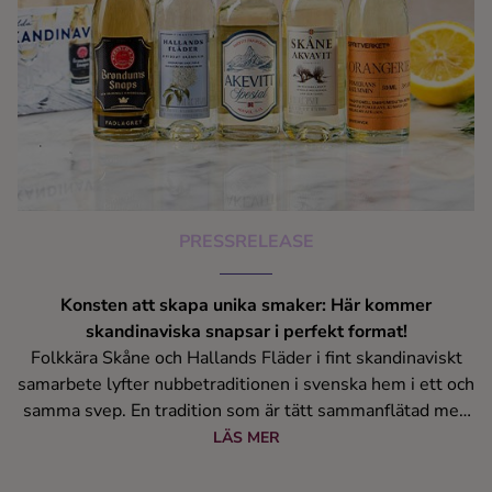
Kaffe
Konjak
Likör
Rom
PRESSRELEASE
Shots
Konsten att skapa unika smaker: Här kommer
Tequila
skandinaviska snapsar i perfekt format!
Folkkära Skåne och Hallands Fläder i fint skandinaviskt
samarbete lyfter nubbetraditionen i svenska hem i ett och
Vodka
samma svep. En tradition som är tätt sammanflätad med
våra högtider och för den del både relevant till fest och
LÄS MER
Whisky
vardag i skandinaviska sammanhang.