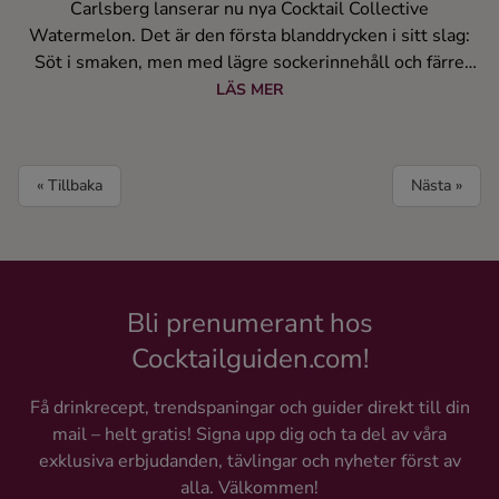
Carlsberg lanserar nu nya Cocktail Collective
Watermelon. Det är den första blanddrycken i sitt slag:
Söt i smaken, men med lägre sockerinnehåll och färre
kalorier än andra liknande produkter på marknaden.
LÄS MER
Produkten hittas på Systembolaget från 1 juni.
« Tillbaka
Nästa »
Bli prenumerant hos
Cocktailguiden.com!
Få drinkrecept, trendspaningar och guider direkt till din
mail – helt gratis! Signa upp dig och ta del av våra
exklusiva erbjudanden, tävlingar och nyheter först av
alla. Välkommen!