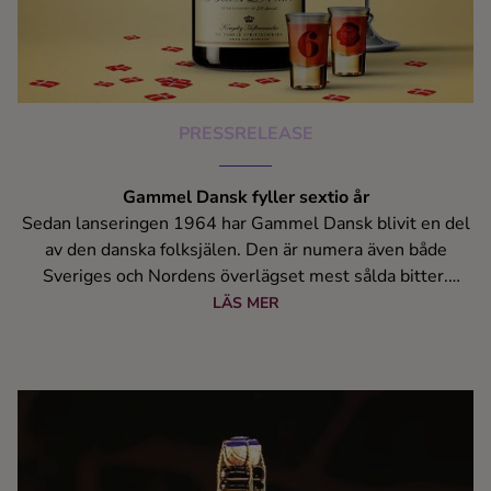
PRESSRELEASE
Gammel Dansk fyller sextio år
Sedan lanseringen 1964 har Gammel Dansk blivit en del
av den danska folksjälen. Den är numera även både
Sveriges och Nordens överlägset mest sålda bitter.
Receptet som tog tre år att utveckla innehåller 29 olika
LÄS MER
örter, kryddor och blommor från hela världen. När
Gammel Dansk nu blir 60-åring genomförs den första
ansiktslyftningen på flaskan någonsin.