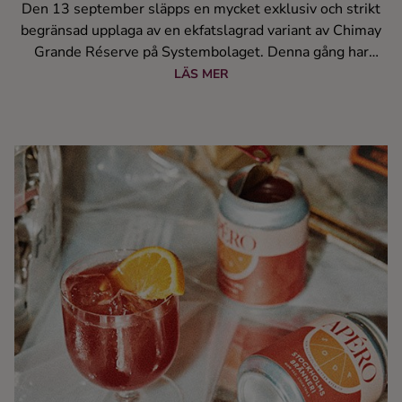
Den 13 september släpps en mycket exklusiv och strikt
begränsad upplaga av en ekfatslagrad variant av Chimay
Grande Réserve på Systembolaget. Denna gång har
Chimay Blå fått mogna på brandyfat, vilket ger ölet en
LÄS MER
helt ny dimension av smaker och aromer. Endast 3672
flaskor finns tillgängliga av denna sällsynta raritet.
Artikelnumret är 1049403 och priset ligger på 129 kr för
37,5 cl av denna belgiska ölkultur.