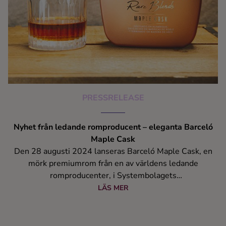
PRESSRELEASE
Nyhet från ledande romproducent – eleganta Barceló
Maple Cask
Den 28 augusti 2024 lanseras Barceló Maple Cask, en
mörk premiumrom från en av världens ledande
romproducenter, i Systembolagets
beställningssortiment. Denna exklusiva rom har en unik
LÄS MER
lagringsprocess med en avslutande lagring på lönnträ
som ger den en mjuk och sammetslen karaktär.