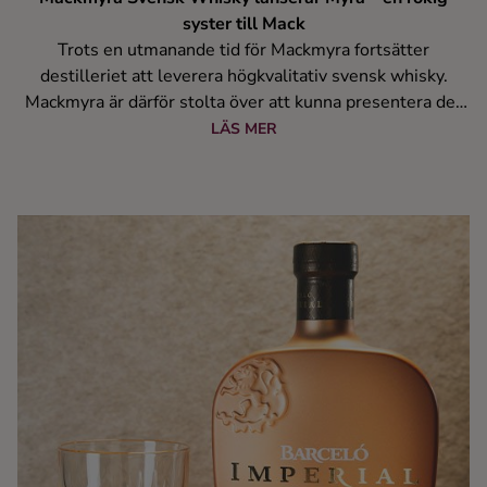
syster till Mack
Trots en utmanande tid för Mackmyra fortsätter
destilleriet att leverera högkvalitativ svensk whisky.
Mackmyra är därför stolta över att kunna presentera det
senaste tillskottet: Myra – en rökig single malt whisky
LÄS MER
som kompletterar populära utgåvan Mack.