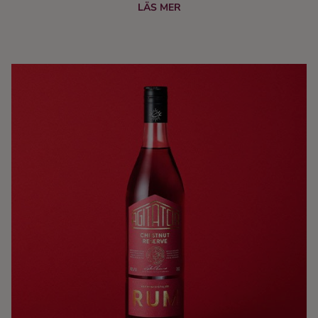
upplaga av deras senaste framtagna premiumrom -
LÄS MER
Angostura Tribute Distiller’s Cut. Endast 89 flaskor
kommer att finnas tillgängliga via ett webbsläpp på
Systembolaget.se, med ett pris på 999 kronor per flaska.