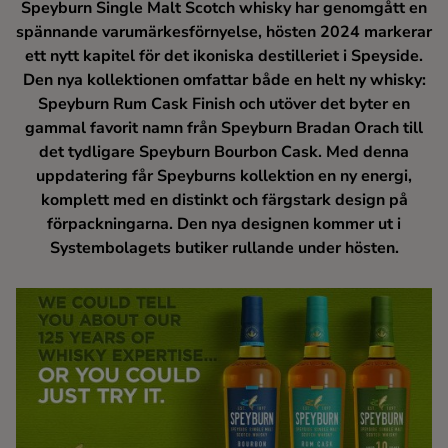
Speyburn Single Malt Scotch whisky har genomgått en
Kaffe
spännande varumärkesförnyelse, hösten 2024 markerar
ett nytt kapitel för det ikoniska destilleriet i Speyside.
Konjak
Den nya kollektionen omfattar både en helt ny whisky:
Speyburn Rum Cask Finish och utöver det byter en
gammal favorit namn från Speyburn Bradan Orach till
Likör
det tydligare Speyburn Bourbon Cask. Med denna
uppdatering får Speyburns kollektion en ny energi,
Rom
komplett med en distinkt och färgstark design på
förpackningarna. Den nya designen kommer ut i
Shots
Systembolagets butiker rullande under hösten.
Tequila
Vodka
Whisky