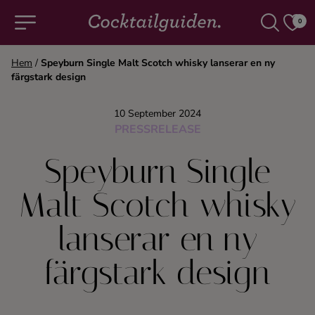
0
Hem
/
Speyburn Single Malt Scotch whisky lanserar en ny
färgstark design
COCKTAILS & DRINKAR
10 September 2024
Alla cocktails & drinkar
PRESSRELEASE
Speyburn Single
Alkoholfritt
Malt Scotch whisky
Champagne
lanserar en ny
Cocktails
färgstark design
Gin