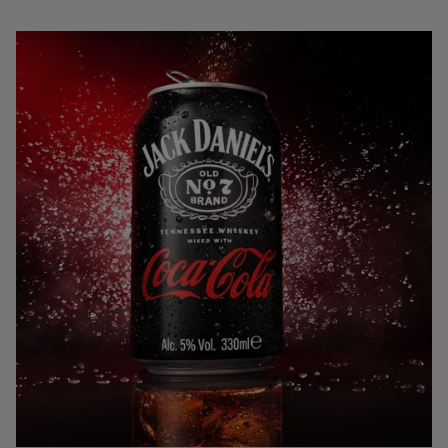
upp med ett kryddigt pärondestillat för den perfekta
balansen. Med framgången år 2022 och flertalet ”Bäst i
Test” utmärkelser, inbjuder vi dig att njuta av vår
moderna tolkning av en klassisk favorit. Begränsad
upplaga som bara säljs kring jul.