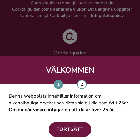
Cocktailguiden.coms tjänster accepterar du
Cocktailguiden.coms
allmänna villkor
. Dina angivna uppgifter
hanteras enligt Cocktailguiden.coms
Integritetspolicy
.
Cocktailguiden
Vinguiden Nordic AB
Västra Järnvägsgatan 21, 111 64 Stockholm
VÄLKOMMEN
info@cocktailguiden.com
Denna webbplats innehåller information om
alkoholhaltiga drycker och riktas sig till dig som fyllt 25år.
Om du går vidare intygar du att du är över 25 år.
OM COCKTAILGUIDEN
ALLMÄNNA VILLKOR
FORTSÄTT
PERSONUPPGIFTSPOLICY