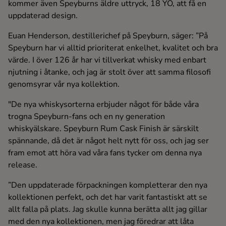
kommer även Speyburns äldre uttryck, 18 YO, att få en
uppdaterad design.
Euan Henderson, destillerichef på Speyburn, säger: ”På
Speyburn har vi alltid prioriterat enkelhet, kvalitet och bra
värde. I över 126 år har vi tillverkat whisky med enbart
njutning i åtanke, och jag är stolt över att samma filosofi
genomsyrar vår nya kollektion.
"De nya whiskysorterna erbjuder något för både våra
trogna Speyburn-fans och en ny generation
whiskyälskare. Speyburn Rum Cask Finish är särskilt
spännande, då det är något helt nytt för oss, och jag ser
fram emot att höra vad våra fans tycker om denna nya
release.
”Den uppdaterade förpackningen kompletterar den nya
kollektionen perfekt, och det har varit fantastiskt att se
allt falla på plats. Jag skulle kunna berätta allt jag gillar
med den nya kollektionen, men jag föredrar att låta