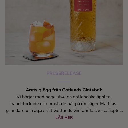
PRESSRELEASE
Årets glögg från Gotlands Ginfabrik
Vi börjar med noga utvalda gotländska äpplen,
handplockade och mustade här på ön säger Mathias,
grundare och ägare till Gotlands Ginfabrik. Dessa äpplen
kokas tillsammans med traditionella julkryddor, apelsin
LÄS MER
och ingefära. Vi fyller på med vår egen Dry Gin och toppar