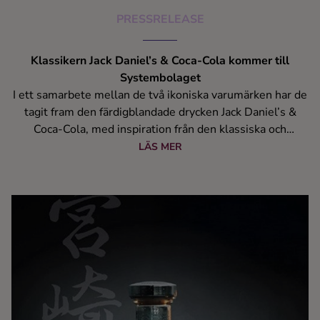
PRESSRELEASE
Klassikern Jack Daniel’s & Coca-Cola kommer till
Systembolaget
I ett samarbete mellan de två ikoniska varumärken har de
tagit fram den färdigblandade drycken Jack Daniel’s &
Coca-Cola, med inspiration från den klassiska och
välkända drinken Jack & Coke. Den färdigblandade drinken
LÄS MER
består av den hundraåriga kombinationen av Jack Daniel’s
Tennessee Whiskey och Coca-Cola, precis som originalet.
Jack Daniel’s & Coca-Cola kommer finnas i
Systembolagets fasta sortiment över hela Sverige.