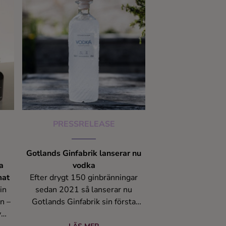
över produktionen, distributionen
och försäljningen av Snälleröds
produkter från och med den 18
november 2024. Detta ger Anora
möjlighet att fokusera ytterligare
på sina kärnvarumärken och
effektivisera sin portfölj.
PRESSRELEASE
Gotlands Ginfabrik lanserar nu
a
vodka
mat
Efter drygt 150 ginbränningar
in
sedan 2021 så lanserar nu
n –
Gotlands Ginfabrik sin första
v
vodka, efter påtryckningar från