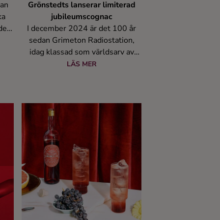
can
Grönstedts lanserar limiterad
ka
jubileumscognac
den.
I december 2024 är det 100 år
ium
sedan Grimeton Radiostation,
den
idag klassad som världsarv av
ar.
UNESCO, togs i drift med syfte
LÄS MER
tivt
att korta avståndet mellan
ed
kontinenter och människor. Ett
ydda
historiskt ögonblick som banade
tt
väg för den moderna trådlösa
rka
kommunikationen. För att fira
ar i
detta jubileum lanserar
Grönstedts en exklusiv, limiterad
e
cognac, då varumärket har en
 ett
intressant koppling till
v!
radiostationens tidiga historia.