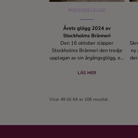
Rep
PRESSRELEASE
E
säl
ti
Årets glögg 2024 av
Stockholms Bränneri
Den 16 oktober släpper
Skr
Stockholms Bränneri den tredje
ny 
upplagan av sin årgångsglögg, ett
der
årligt projekt som utforskar
k
smaker kring julens festligheter.
äp
LÄS MER
2024 års upplaga tar inspiration
få
från traditionella glöggtillbehör,
al
där framträdande smak av russin
var
Visar
49
till
64
av
106
resultat
och mandel samsas med
s
värmande toner av bakade
mi
äpplen.
j