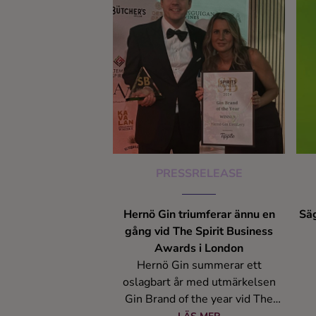
november.
Te
Ingredienser
Co
D
f
s
PRESSRELEASE
Hernö Gin triumferar ännu en
Säg
gång vid The Spirit Business
Awards i London
Hernö Gin summerar ett
oslagbart år med utmärkelsen
Gin Brand of the year vid The