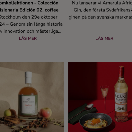
omkollektionen - Colección
Nu lanserar vi Amarula Afri
isionaria Edición 02, coffee
Gin, den första Sydafrikans
Stockholm den 29e oktober
ginen på den svenska markna
4 – Genom sin långa historia
Det är en exceptionell prem
v innovation och mästerliga
gin både när det gäller hur 
skapande presenterar den
produceras och hur den smak
LÄS MER
LÄS MER
ominikanska ultra-premium
Inom Amarula arbetar man ak
producenten Brugal stolt den
med välgörande ändamål m
dra utgåvan av sin limiterade
fokus på tre områden; att sk
mserie, Colección Visionaria
de afrikanska elefanterna, a
ición 02, Coffee. Lanseringen
stärka samhället och att stä
 Edición 01 i november 2023
människorna som bor och verk
jorde starten på en fantastisk
området. Arbetet görs
resa, där Brugals 135-åriga
tillsammans med olika ick
toria av exceptionellt hantverk
vinstdrivande organisationer –
v rom visas genom en serie
verkligt beaktansvärt initiati
ka utgåvor, där varje utgåva är
spirerad av en unik ingrediens
hemsk för den Dominikanska