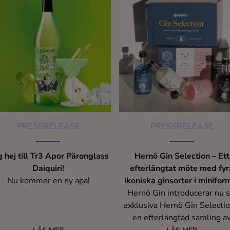
nnessee Whiskey och Coca-
serien.
la, precis som originalet. Jack
aniel’s & Coca-Cola kommer
innas i Systembolagets fasta
ortiment över hela Sverige.
PRESSRELEASE
PRESSRELEASE
 hej till Tr3 Apor Päronglass
Hernö Gin Selection – Ett
Daiquiri!
efterlängtat möte med fyr
Nu kommer en ny apa!
ikoniska ginsorter i minifor
Hernö Gin introducerar nu s
exklusiva Hernö Gin Selectio
en efterlängtad samling a