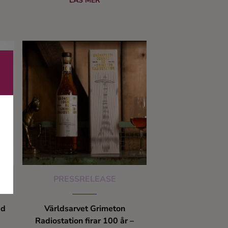
deras restaurangkunder.
LÄS MER
mat.
Responsen från branschen har
á 50
varit god och från och med idag så
 en
finns vodkan även på
nös
Systembolagets
n
beställningssortiment.
s
och
kan
PRESSRELEASE
ed
Världsarvet Grimeton
Radiostation firar 100 år –