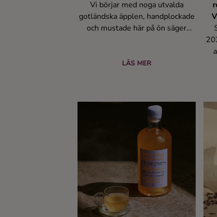
Vi börjar med noga utvalda
r
gotländska äpplen, handplockade
V
och mustade här på ön säger
Mathias, grundare och ägare till
202
Gotlands Ginfabrik. Dessa äpplen
a
kokas tillsammans med
LÄS MER
traditionella julkryddor, apelsin
d
och ingefära. Vi fyller på med vår
rom
egen Dry Gin och toppar upp med
an
ett kryddigt pärondestillat för den
ro
perfekta balansen. Med
Ed
framgången år 2022 och flertalet
av
”Bäst i Test” utmärkelser,
utg
inbjuder vi dig att njuta av vår
moderna tolkning av en klassisk
his
favorit. Begränsad upplaga som
a
bara säljs kring jul.
uni
in
in