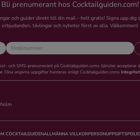
Bli prenumerant hos Cocktailguiden.com!
gar och guider direkt till din mail – helt gratis! Signa upp dig 
erbjudanden, tävlingar och nyheter först av alla. Välkommen!
st- och SMS-prenumerant på Cocktailguiden.coms tjänster accepterar 
or
. Dina angivna uppgifter hanteras enligt Cocktailguiden.coms
Integrite
kholm
M COCKTAILGUIDEN
ALLMÄNNA VILLKOR
PERSONUPPGIFTSPOLI