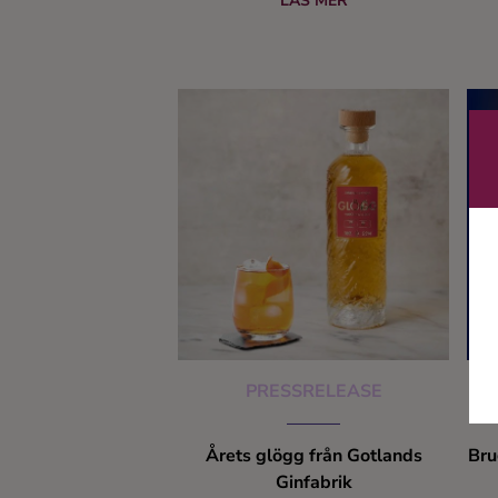
Spirit Business Awards i London.
LÄS MER
Detta bara två dagar efter att ha
utsetts till International Gin
Producer of The Year av IWSC.
PRESSRELEASE
Årets glögg från Gotlands
Bru
Ginfabrik