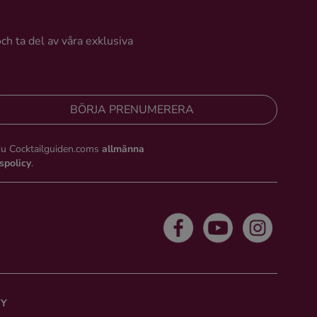
och ta del av våra exklusiva
BÖRJA PRENUMERERA
du Cocktailguiden.coms
allmänna
tspolicy
.
CY