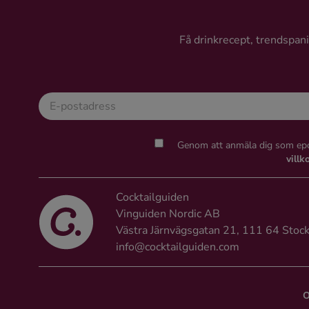
Få drinkrecept, trendspanin
Genom att anmäla dig som epo
villk
Cocktailguiden
Vinguiden Nordic AB
Västra Järnvägsgatan 21, 111 64 Stoc
info@cocktailguiden.com
O