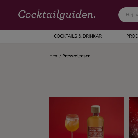
COCKTAILS & DRINKAR
COCKTAILS & DRINKAR
PROD
Alla cocktails & drinkar
Hem
/
Pressreleaser
Alkoholfritt
Champagne
Cocktails
Gin