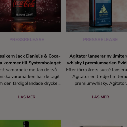
PRESSRELEASE
PRESSRELEASE
ssikern Jack Daniel’s & Coca-
Agitator lanserar ny limite
a kommer till Systembolaget
whisky i premiumserien Evi
 ett samarbete mellan de två
Efter förra årets succé lansera
niska varumärken har de tagit
Agitator en tredje limitera
m den färdigblandade drycken
premiumwhisky, Agitator
ck Daniel’s & Coca-Cola, med
Evidens: Porter. Det är en
piration från den klassiska och
spännande smakkombination
LÄS MER
LÄS MER
älkända drinken Jack & Coke.
whisky och öl, som lagrats 
Den färdigblandade drinken
prisbelönta Närke
består av den hundraåriga
Kulturbryggeris porterfat. År
mbinationen av Jack Daniel’s
utgåva är den största hittills