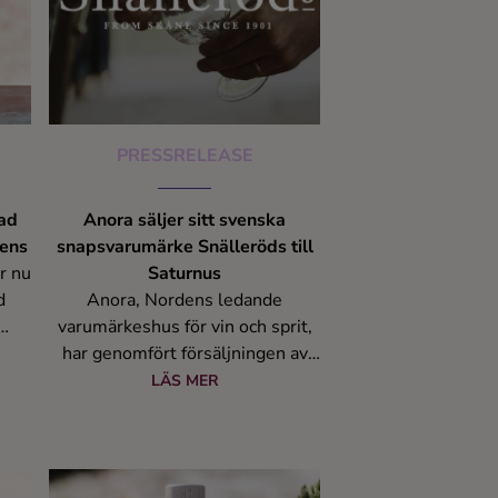
PRESSRELEASE
rad
Anora säljer sitt svenska
dens
snapsvarumärke Snälleröds till
r nu
Saturnus
d
Anora, Nordens ledande
varumärkeshus för vin och sprit,
har genomfört försäljningen av
 av
sitt svenska snaps varumärke
LÄS MER
på
Snälleröds till det
Malmöbaserade dryckes
ets
företaget Saturnus AB. Enligt
 i
avtalet kommer Saturnus att ta