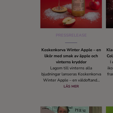
Kaffe
Konjak
Likör
PRESSRELEASE
Rom
Koskenkorva Winter Apple – en
Kla
likör med smak av äpple och
Col
Shots
vinterns kryddor
I
Lagom till vinterns alla
iko
bjudningar lanseras Koskenkorva
fra
Tequila
Winter Apple – en väldoftande
Ja
likör med smak av friska äpplen
ins
LÄS MER
Vodka
och julens härliga kryddor.
v
Produkten lanseras i begränsad
upplaga i Systembolagets
Whisky
tillfälliga sortiment, med start 29
ko