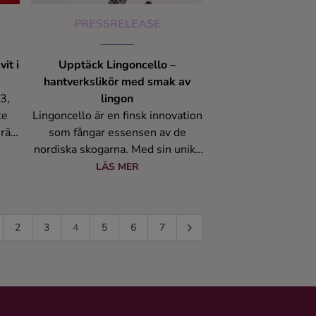
PRESSRELEASE
it i
Upptäck Lingoncello –
hantverkslikör med smak av
3,
lingon
te
Lingoncello är en finsk innovation
rätt
som fångar essensen av de
nordiska skogarna. Med sin unika
ed
kombination av syrlig lingon och
LÄS MER
finskt hantverk erbjuder
Lingoncello en smakupplevelse
r
som är både fräsch och
2
3
4
5
6
7
 och
sofistikerad.
kåne
t.