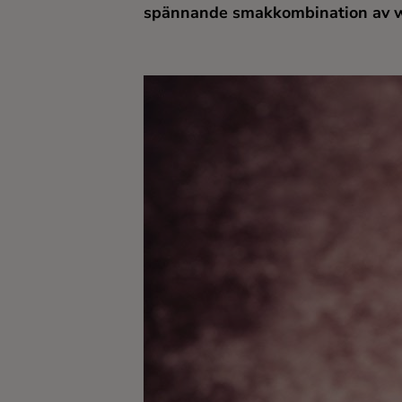
spännande smakkombination av whi
Kaffe
Konjak
Likör
Rom
Shots
Tequila
Vodka
Whisky