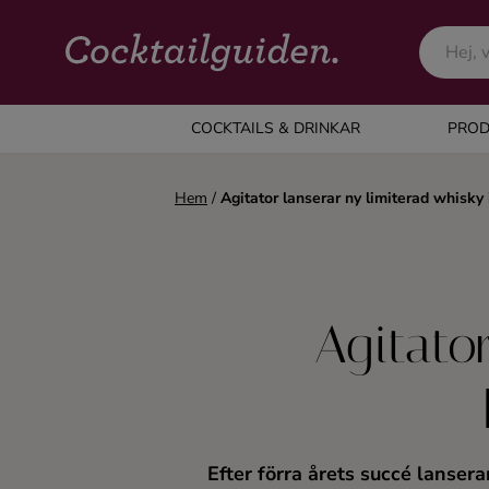
COCKTAILS & DRINKAR
COCKTAILS & DRINKAR
PROD
Alla cocktails & drinkar
Hem
/
Agitator lanserar ny limiterad whisky
Alkoholfritt
Champagne
Agitator
Cocktails
Gin
Efter förra årets succé lanser