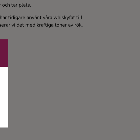
 och tar plats.
 har tidigare använt våra whiskyfat till
erar vi det med kraftiga toner av rök,