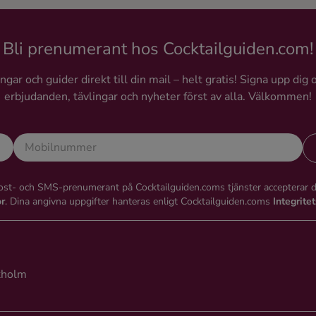
historiskt ögonblick som ba
väg för den moderna trådlö
Bli prenumerant hos Cocktailguiden.com!
kommunikationen. För att fi
detta jubileum lanserar
gar och guider direkt till din mail – helt gratis! Signa upp dig 
Grönstedts en exklusiv, limit
erbjudanden, tävlingar och nyheter först av alla. Välkommen!
cognac, då varumärket har 
intressant koppling till
radiostationens tidiga histor
st- och SMS-prenumerant på Cocktailguiden.coms tjänster accepterar 
or
. Dina angivna uppgifter hanteras enligt Cocktailguiden.coms
Integrite
kholm