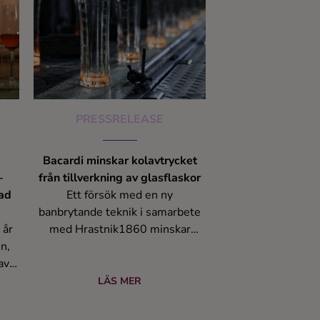
PRESSRELEASE
Bacardi minskar kolavtrycket
–
från tillverkning av glasflaskor
rad
Ett försök med en ny
banbrytande teknik i samarbete
 år
med Hrastnik1860 minskar
n,
utsläppen av växthusgaser med
av
mer än 30%.
fte
LÄS MER
n
Ett