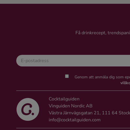
egen Dry Gin och toppar upp
med ett kryddigt pärondestillat
för den perfekta balansen. Med
framgången år 2022 och flertalet
”Bäst i Test” utmärkelser,
Få drinkrecept, trendspanin
inbjuder vi dig att njuta av vår
moderna tolkning av en klassisk
favorit. Begränsad upplaga som
bara säljs kring jul.
Genom att anmäla dig som epo
villk
Cocktailguiden
Vinguiden Nordic AB
Västra Järnvägsgatan 21, 111 64 Stoc
info@cocktailguiden.com