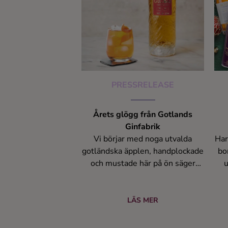
PRESSRELEASE
Årets glögg från Gotlands
Ginfabrik
Vi börjar med noga utvalda
Har
gotländska äpplen, handplockade
bo
och mustade här på ön säger
u
Mathias, grundare och ägare till
ju
Gotlands Ginfabrik. Dessa äpplen
kokas tillsammans med
ju
LÄS MER
traditionella julkryddor, apelsin
vår
och ingefära. Vi fyller på med vår