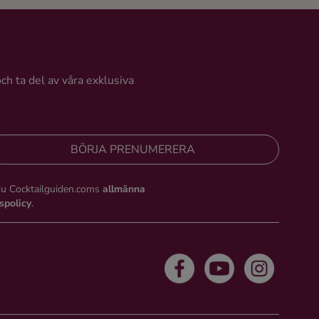
nade
sa
ra
och ta del av våra exklusiva
erad
en
ia.
BÖRJA PRENUMERERA
du Cocktailguiden.coms
allmänna
tspolicy
.