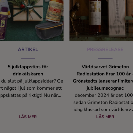
ARTIKEL
PRESSRELEASE
5 julklappstips för
Världsarvet Grimeton
drinkälskaren
Radiostation firar 100 år 
 du slut på julklappsidéer? Ge
Grönstedts lanserar limite
rt något i jul som kommer att
jubileumscognac
ppskattas på riktigt! Nu när
I december 2024 är det 100
len står för dörren vill vi dela
sedan Grimeton Radiostatio
med oss av några träffsäkra
idag klassad som världsarv 
lklappstips. Här har vi samlat
UNESCO, togs i drift med sy
LÄS MER
LÄS MER
a bästa presenttips från drink-
att korta avståndet mella
och cocktailvärlden.
kontinenter och människor. 