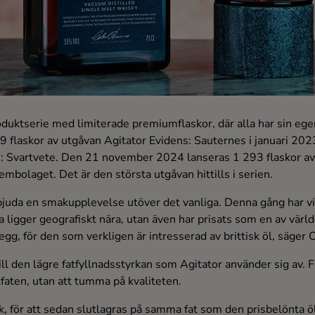
uktserie med limiterade premiumflaskor, där alla har sin egen
79 flaskor av utgåvan Agitator Evidens: Sauternes i januari 202
s: Svartvete. Den 21 november 2024 lanseras 1 293 flaskor av
embolaget. Det är den största utgåvan hittills i serien.
bjuda en smakupplevelse utöver det vanliga. Denna gång har vi
 ligger geografiskt nära, utan även har prisats som en av värl
r egg, för den som verkligen är intresserad av brittisk öl, säger 
till den lägre fatfyllnadsstyrkan som Agitator använder sig av.
aten, utan att tumma på kvaliteten.
, för att sedan slutlagras på samma fat som den prisbelönta 