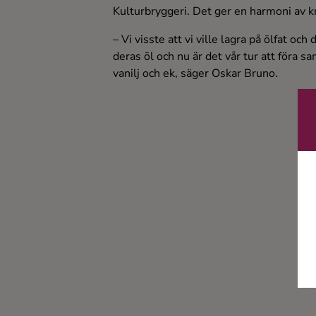
Kulturbryggeri. Det ger en harmoni av kr
– Vi visste att vi ville lagra på ölfat oc
deras öl och nu är det vår tur att föra 
vanilj och ek, säger Oskar Bruno.