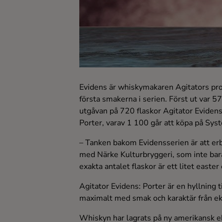
Ingredienser
Evidens är whiskymakaren Agitators prod
första smakerna i serien. Först ut var 5
utgåvan på 720 flaskor Agitator Eviden
Porter, varav 1 100 går att köpa på Syst
– Tanken bakom Evidensserien är att er
med Närke Kulturbryggeri, som inte bara
exakta antalet flaskor är ett litet easte
Agitator Evidens: Porter är en hyllning 
maximalt med smak och karaktär från ekf
Whiskyn har lagrats på ny amerikansk ek