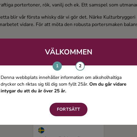
aftiga portertoner, rök, vanilj och ek. Ett samspel som utmanar
h detta blir vår första whisky där vi gör det. Närke Kulturbryggeri
samarbetet vidare. För att möta den robusta portersmaken balans
VÄLKOMMEN
Denna webbplats innehåller information om alkoholhaltiga
drycker och riktas sig till dig som fyllt 25år.
Om du går vidare
intygar du att du är över 25 år.
FORTSÄTT