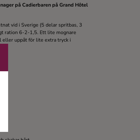
anager på Cadierbaren på Grand Hôtel
nat vid i Sverige (5 delar spritbas, 3
igt ration 6-2-1,5. Ett lite mognare
ler uppåt för lite extra tryck i