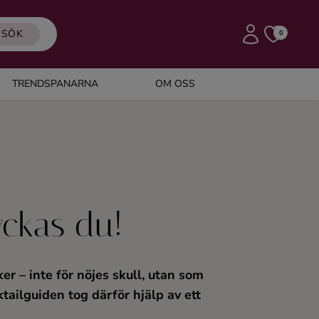
SÖK
0
TRENDSPANARNA
OM OSS
yckas du!
er – inte för nöjes skull, utan som
tailguiden tog därför hjälp av ett