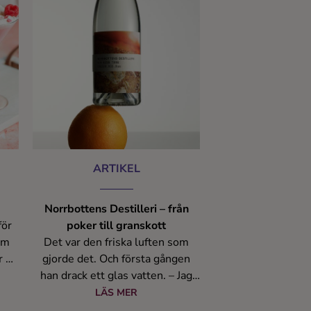
ARTIKEL
Norrbottens Destilleri – från
för
poker till granskott
om
Det var den friska luften som
r på
gjorde det. Och första gången
han drack ett glas vatten. – Jag
märkte att ju mer tid jag
LÄS MER
spenderade här uppe, ju mer ville