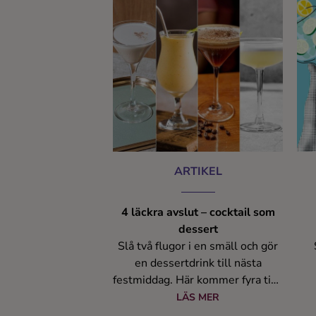
ARTIKEL
4 läckra avslut – cocktail som
dessert
Slå två flugor i en smäll och gör
en dessertdrink till nästa
festmiddag. Här kommer fyra tips
på väldigt läckra avslut – söta och
Co
LÄS MER
starka på samma gång.