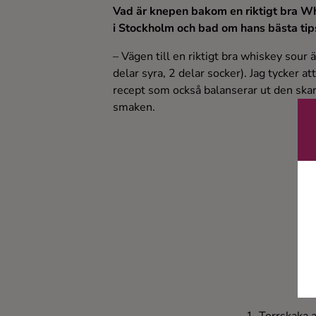
Vad är knepen bakom en riktigt bra W
i Stockholm och bad om hans bästa tip
– Vägen till en riktigt bra whiskey sour 
delar syra, 2 delar socker). Jag tycker a
recept som också balanserar ut den skarp
smaken.