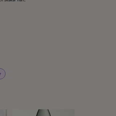
h skakar hårt.
r