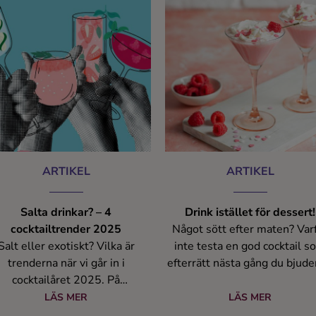
ARTIKEL
ARTIKEL
Salta drinkar? – 4
Drink istället för dessert!
cocktailtrender 2025
Något sött efter maten? Var
Salt eller exotiskt? Vilka är
inte testa en god cocktail s
trenderna när vi går in i
efterrätt nästa gång du bjude
cocktailåret 2025. På
fest.
cktailguiden har vi valt fyra vi
LÄS MER
LÄS MER
tror på lite extra.