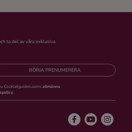
jag stanna kvar, säger tidigare
pokerspelaren Dennis Bejedal,
grundare av Norrbottens
Destilleri.
och ta del av våra exklusiva
BÖRJA PRENUMERERA
du Cocktailguiden.coms
allmänna
tspolicy
.