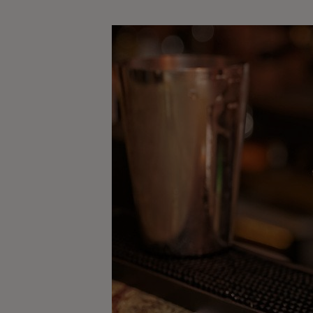
Kaffe
Konjak
Likör
Rom
Shots
Tequila
Vodka
Whisky