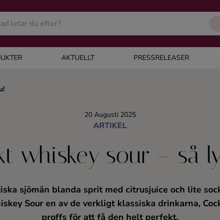
UKTER
AKTUELLT
PRESSRELEASER
u!
20 Augusti 2025
ARTIKEL
kt whiskey sour – så l
ska sjömän blanda sprit med citrusjuice och lite sock
skey Sour en av de verkligt klassiska drinkarna, Cock
proffs för att få den helt perfekt.