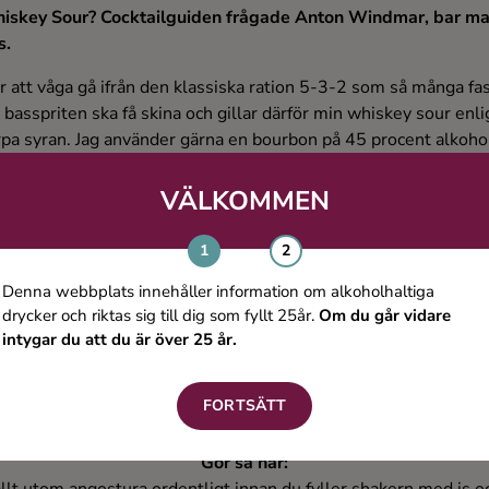
hiskey Sour? Cocktailguiden frågade Anton Windmar, bar m
s.
är att våga gå ifrån den klassiska ration 5-3-2 som så många fast
tt basspriten ska få skina och gillar därför min whiskey sour enl
a syran. Jag använder gärna en bourbon på 45 procent alkohol el
VÄLKOMMEN
Anton Windmars Whiskey Sour
Ingredienser:
Denna webbplats innehåller information om alkoholhaltiga
60 ml bourbon
drycker och riktas sig till dig som fyllt 25år.
Om du går vidare
intygar du att du är över 25 år.
20 ml färskpressad citronjuice
15 ml sockerlag (gjord på lika delar socker och vatten)
15 ml äggvita
FORTSÄTT
1 dash angostura bitters
Gör så här: