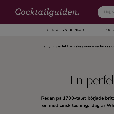
COCKTAILS & DRINKAR
COCKTAILS & DRINKAR
PROD
Alla cocktails & drinkar
Hem
/
En perfekt whiskey sour – så lyckas d
Alkoholfritt
Champagne
En perfe
Cocktails
Redan på 1700-talet började britti
Gin
en medicinsk lösning. Idag är Whi