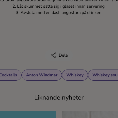
allt utom angostura ordentligt innan du fyller shakern med is oc
2. Låt skummet sätta sig i glaset innan servering.
3. Avsluta med en dash angostura på drinken.
Dela
Cocktails
Anton Windmar
Whiskey
Whiskey sou
Liknande nyheter