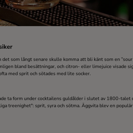
siker
n det som långt senare skulle komma att bli känt som en ”sou
ligen bland besättningar, och citron- eller limejuice visade sig
ofta med sprit och sötades med lite socker.
de ta form under cocktailens guldålder i slutet av 1800-talet
iga treenighet": sprit, syra och sötma. Äggvita blev en populär 