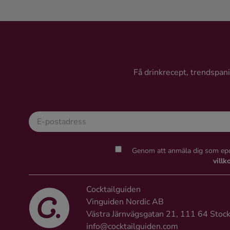
Få drinkrecept, trendspanin
Genom att anmäla dig som epo
villk
Cocktailguiden
Vinguiden Nordic AB
Västra Järnvägsgatan 21, 111 64 Stoc
info@cocktailguiden.com