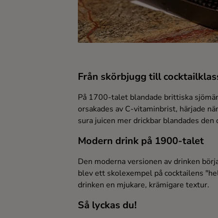
Ingredienser
Från skörbjugg till cocktailklas
På 1700-talet blandade brittiska sjömä
orsakades av C-vitaminbrist, härjade näm
sura juicen mer drickbar blandades den 
Modern drink på 1900-talet
Den moderna versionen av drinken börja
blev ett skolexempel på cocktailens "hel
drinken en mjukare, krämigare textur.
Så lyckas du!