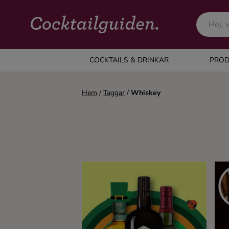
COCKTAILS & DRINKAR
COCKTAILS & DRINKAR
PROD
Alla cocktails & drinkar
Hem
/
Taggar
/
Whiskey
Alkoholfritt
Champagne
Cocktails
Gin