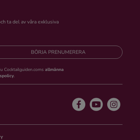
och ta del av våra exklusiva
BÖRJA PRENUMERERA
du Cocktailguiden.coms
allmänna
tspolicy
.
CY