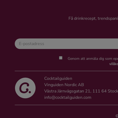
Ingredienser
Få drinkrecept, trendspanin
Genom att anmäla dig som epo
villk
Cocktailguiden
Vinguiden Nordic AB
Västra Järnvägsgatan 21, 111 64 Stoc
info@cocktailguiden.com
O