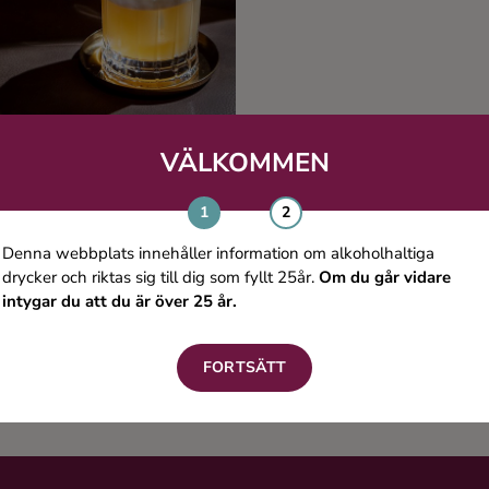
ARTIKEL
VÄLKOMMEN
n perfekt whiskey sour – så
lyckas du!
Denna webbplats innehåller information om alkoholhaltiga
edan på 1700-talet började
drycker och riktas sig till dig som fyllt 25år.
Om du går vidare
ttiska sjömän blanda sprit med
intygar du att du är över 25 år.
trusjuice och lite socker – inte
för nöjes skull, utan som en
LÄS MER
FORTSÄTT
medicinsk lösning. Idag är
iskey Sour en av de verkligt
klassiska drinkarna,
ktailguiden tog därför hjälp av
ett proffs för att få den helt