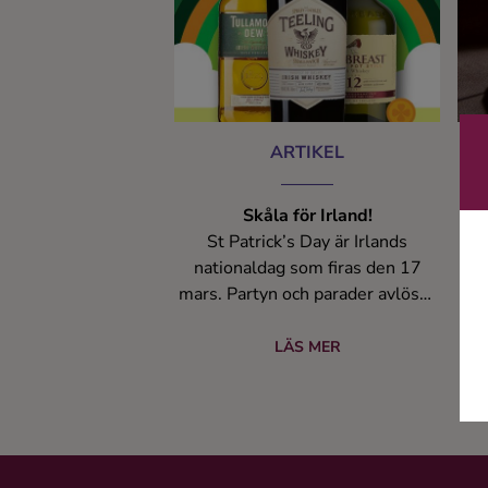
Kaffe
Konjak
Likör
ARTIKEL
Rom
Skåla för Irland!
E
St Patrick’s Day är Irlands
Shots
nationaldag som firas den 17
R
mars. Partyn och parader avlöser
bri
varandra och varför inte hedra
ci
Tequila
”den gröna ön” med ett glas
LÄS MER
whiskey?
Vodka
Wh
Coc
Whisky