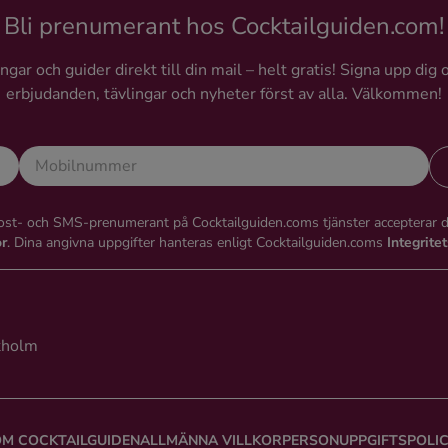
perfekt.
Bli prenumerant hos Cocktailguiden.com!
gar och guider direkt till din mail – helt gratis! Signa upp dig 
erbjudanden, tävlingar och nyheter först av alla. Välkommen!
st- och SMS-prenumerant på Cocktailguiden.coms tjänster accepterar 
or
. Dina angivna uppgifter hanteras enligt Cocktailguiden.coms
Integrite
kholm
M COCKTAILGUIDEN
ALLMÄNNA VILLKOR
PERSONUPPGIFTSPOLI