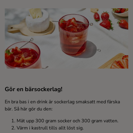
Kaffe
Konjak
Likör
Rom
Shots
Gör en bärsockerlag!
Tequila
En bra bas i en drink är sockerlag smaksatt med färska
Vodka
bär. Så här gör du den:
Mät upp 300 gram socker och 300 gram vatten.
Whisky
Värm i kastrull tills allt löst sig.