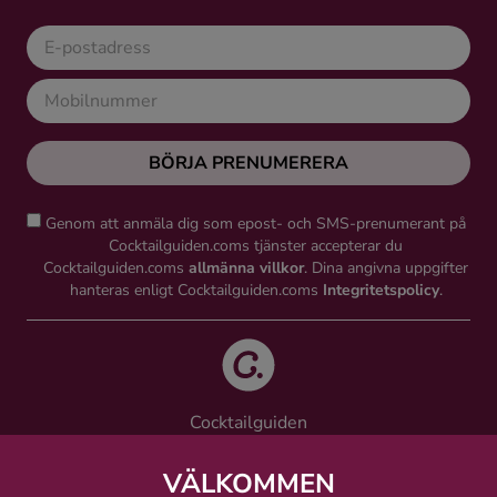
BÖRJA PRENUMERERA
Genom att anmäla dig som epost- och SMS-prenumerant på
Cocktailguiden.coms tjänster accepterar du
Cocktailguiden.coms
allmänna villkor
. Dina angivna uppgifter
hanteras enligt Cocktailguiden.coms
Integritetspolicy
.
Cocktailguiden
Vinguiden Nordic AB
Västra Järnvägsgatan 21, 111 64 Stockholm
VÄLKOMMEN