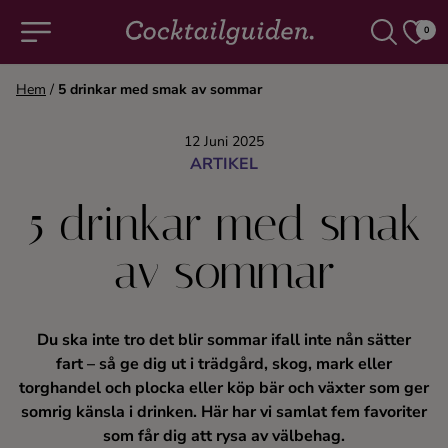
0
Hem
/
5 drinkar med smak av sommar
COCKTAILS & DRINKAR
12 Juni 2025
ARTIKEL
Alla cocktails & drinkar
5 drinkar med smak
Alkoholfritt
av sommar
Champagne
Du ska inte tro det blir sommar ifall inte nån sätter
Cocktails
fart – så ge dig ut i trädgård, skog, mark eller
torghandel och plocka eller köp bär och växter som ger
Gin
somrig känsla i drinken. Här har vi samlat fem favoriter
som får dig att rysa av välbehag.