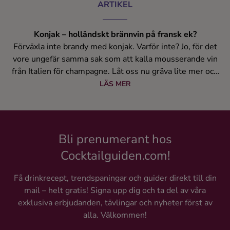
ARTIKEL
Konjak – holländskt brännvin på fransk ek?
Förväxla inte brandy med konjak. Varför inte? Jo, för det
vore ungefär samma sak som att kalla mousserande vin
från Italien för champagne. Låt oss nu gräva lite mer och
bekanta oss med en av världens mest klassiska
LÄS MER
spritdrycker. Hur smakar konjak, hur tillverkar man den
och vad i hela friden har den franska drycken med Holland
att göra?
Bli prenumerant hos
Cocktailguiden.com!
Få drinkrecept, trendspaningar och guider direkt till din
mail – helt gratis! Signa upp dig och ta del av våra
exklusiva erbjudanden, tävlingar och nyheter först av
alla. Välkommen!