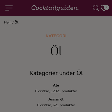
0
Hem
/
Öl
COCKTAILS & DRINKAR
KATEGORI
Alla cocktails & drinkar
Öl
Alkoholfritt
Kategorier under Öl
Champagne
Ale
Cocktails
0 drinkar, 12821 produkter
Annan öl
Gin
0 drinkar, 621 produkter