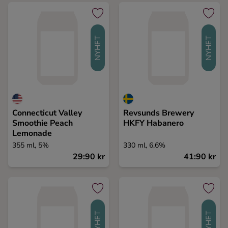
Ingredienser
NYHET
NYHET
Connecticut Valley
Revsunds Brewery
Smoothie Peach
HKFY Habanero
Lemonade
355 ml, 5%
330 ml, 6,6%
29:90 kr
41:90 kr
NYHET
NYHET