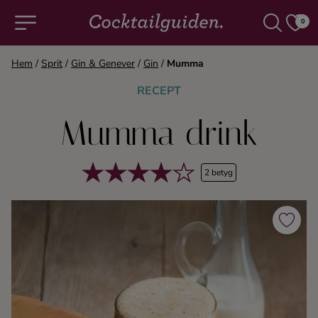
0
Hem
/
Sprit
/
Gin & Genever
/
Gin
/
Mumma
COCKTAILS & DRINKAR
RECEPT
Mumma drink
Alla cocktails & drinkar
Alkoholfritt
2 betyg
Champagne
Cocktails
Gin