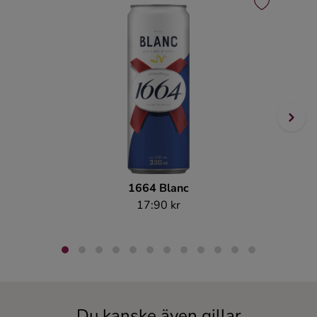
1664 Blanc
Bäckalu
17:90 kr
Du kanske även gillar