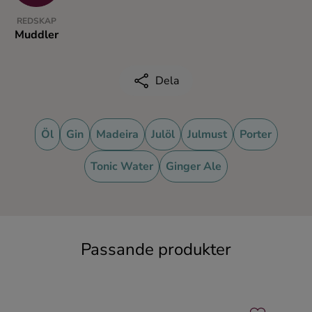
REDSKAP
Muddler
Dela
Öl
Gin
Madeira
Julöl
Julmust
Porter
Tonic Water
Ginger Ale
Passande produkter