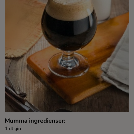
Kaffe
Konjak
Likör
Rom
Shots
Tequila
Vodka
Mumma ingredienser:
Whisky
1 dl gin