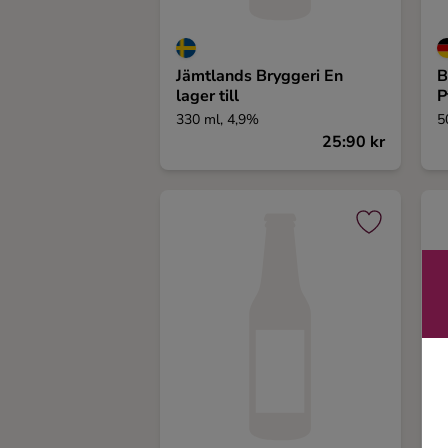
Ingredienser
Jämtlands Bryggeri En
B
lager till
P
330 ml, 4,9%
5
25:90 kr