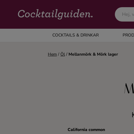
COCKTAILS & DRINKAR
COCKTAILS & DRINKAR
PROD
Alla cocktails & drinkar
Hem
/
Öl
/
Mellanmörk & Mörk lager
Alkoholfritt
M
Champagne
Cocktails
Gin
California common