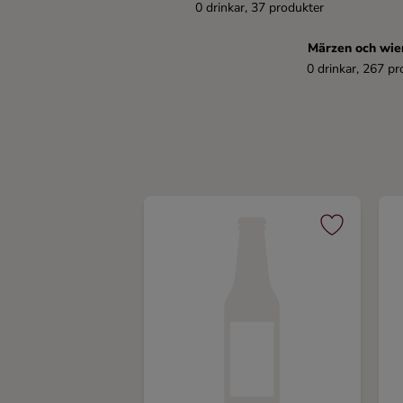
0 drinkar, 37 produkter
Kaffe
Märzen och wien
Konjak
0 drinkar, 267 pr
Likör
Rom
Shots
Tequila
Vodka
Whisky