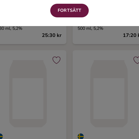
FORTSÄTT
elsingborgs Bryggeri
Falcon Bayerskt
trangers in the night
30 ml, 5,2%
500 ml, 5,2%
25:30 kr
17:20 