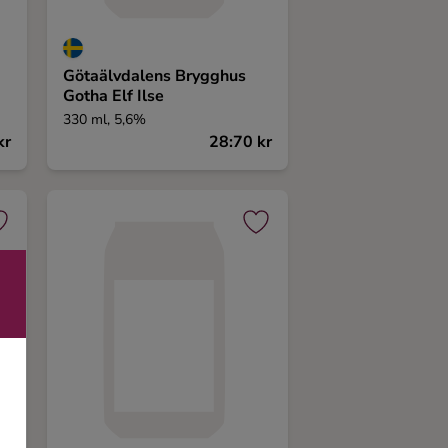
Götaälvdalens Brygghus
Gotha Elf Ilse
330 ml, 5,6%
kr
28:70 kr