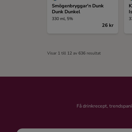
Smögenbryggar'n Dunk
K
Dunk Dunkel
I
330 ml, 5%
3
26 kr
Visar
1
till
12
av
636
resultat
Få drinkrecept, trendspanin