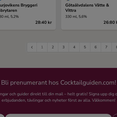
urjovikens Bryggeri
Götaälvdalens Vätte &
sbrytaren
Vittra
30 ml, 5,2%
330 ml, 5,6%
28:40 kr
26:80 
1
2
3
4
5
6
7
Bli prenumerant hos Cocktailguiden.com!
gar och guider direkt till din mail – helt gratis! Signa upp dig 
erbjudanden, tävlingar och nyheter först av alla. Välkommen!