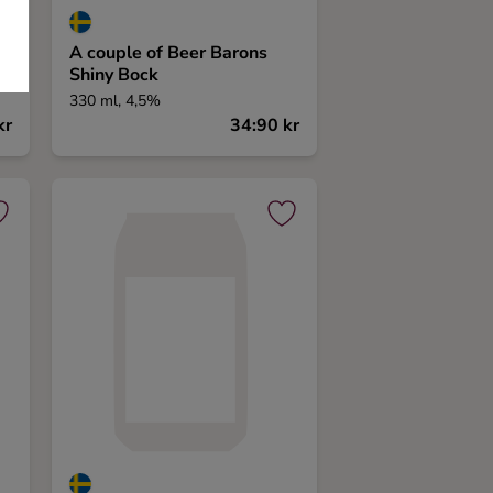
A couple of Beer Barons
Shiny Bock
330 ml, 4,5%
kr
34:90 kr