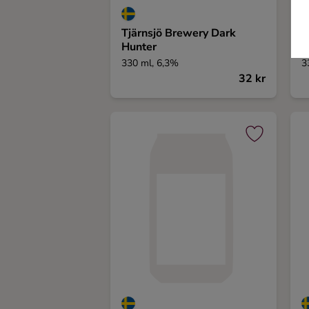
Tjärnsjö Brewery Dark
H
Hunter
S
330 ml, 6,3%
3
32 kr