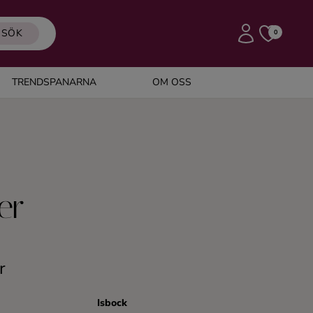
SÖK
0
TRENDSPANARNA
OM OSS
er
r
Isbock