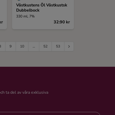
Västkustens Öl Västkustsk
Dubbelbock
330 ml, 7%
kr
32:90 kr
8
9
10
...
52
53
och ta del av våra exklusiva