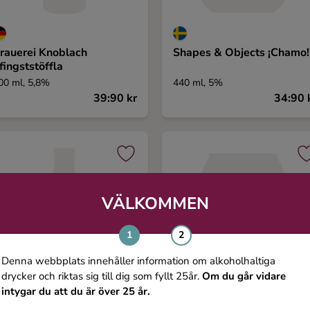
rauerei Knoblach
Shapes & Objects ¡Chamo!
fingststöffla
00 ml, 5,8%
440 ml, 5%
39:90 kr
34:90 
VÄLKOMMEN
Denna webbplats innehåller information om alkoholhaltiga
drycker och riktas sig till dig som fyllt 25år.
Om du går vidare
intygar du att du är över 25 år.