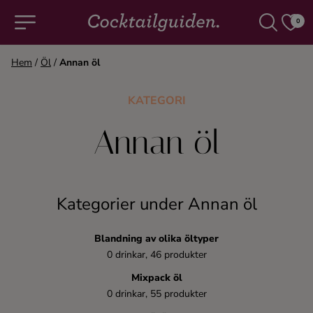
0
Hem
/
Öl
/
Annan öl
COCKTAILS & DRINKAR
KATEGORI
Alla cocktails & drinkar
Annan öl
Alkoholfritt
Kategorier under Annan öl
Champagne
Blandning av olika öltyper
Cocktails
0 drinkar, 46 produkter
Mixpack öl
Gin
0 drinkar, 55 produkter