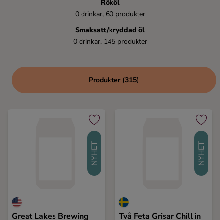
Rököl
Kaffe
0 drinkar, 60 produkter
Smaksatt/kryddad öl
Konjak
0 drinkar, 145 produkter
Likör
Produkter (315)
Rom
Shots
NYHET
NYHET
Tequila
Vodka
Whisky
Great Lakes Brewing
Två Feta Grisar Chill in