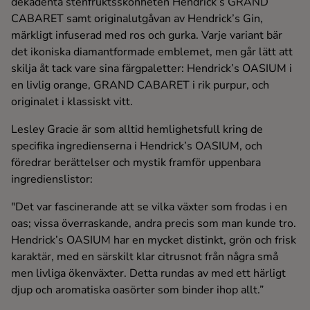
dekadenta stenfruktsskönheten Hendrick’s GRAND
CABARET samt originalutgåvan av Hendrick’s Gin,
märkligt infuserad med ros och gurka. Varje variant bär
det ikoniska diamantformade emblemet, men går lätt att
skilja åt tack vare sina färgpaletter: Hendrick’s OASIUM i
en livlig orange, GRAND CABARET i rik purpur, och
originalet i klassiskt vitt.
Lesley Gracie är som alltid hemlighetsfull kring de
specifika ingredienserna i Hendrick’s OASIUM, och
föredrar berättelser och mystik framför uppenbara
ingredienslistor:
"Det var fascinerande att se vilka växter som frodas i en
oas; vissa överraskande, andra precis som man kunde tro.
Hendrick’s OASIUM har en mycket distinkt, grön och frisk
karaktär, med en särskilt klar citrusnot från några små
men livliga ökenväxter. Detta rundas av med ett härligt
djup och aromatiska oasörter som binder ihop allt.”