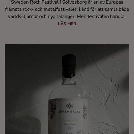
Sweden Rock Festival i Sölvesborg är en av Europas
främsta rock- och metalfestivaler, känd för att samla både
världsstjärnor och nya talanger. Men festivalen handlar
inte bara om musik – sedan 2015 har man även lanserat
LÄS MER
egna, uppskattade drycker och de flesta av lanseringarna
görs i samarbeten med svenska producenter.