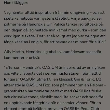
Hon tillägger:
”Jag hämtar alltid inspiration från min omgivning – och att
spela kamelpolo var hysteriskt roligt. Varje gång jag ser
palmerna på Hendrick’s Gin Palace tänker jag tillbaka på
den dagen då jag matade min kamel med gurka – som den
verkligen älskade. Det var så roligt att jag var tvungen att
fånga känslan i en gin, för att bevara det minnet för alltid!”
Ally Martin, Hendrick’s globala varumärkesambassadör,
kommenterar också:
”Eftersom Hendrick’s OASIUM är inspirerad av en nyfiken
oas ville vi spegla det i serveringsförslagen. Som alltid
fungerar OASIUM utmärkt i en klassisk Gin & Tonic. Ett
alternativ är OASIUM Fizz, som påminner om en Paloma –
grapefrukten harmonierar perfekt med OASIUMs friska
och citrusrika toner, särskilt med lite socker och soda för
en uppfriskande långdrink när du samlar vänner. För en
elegant start på kvällen, prova en OASIUM Pegu Club –