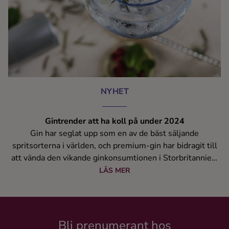
NYHET
Gintrender att ha koll på under 2024
Gin har seglat upp som en av de bäst säljande
spritsorterna i världen, och premium-gin har bidragit till
att vända den vikande ginkonsumtionen i Storbritannien.
Faktum är att traditionell gin förväntas gå om cognac som
LÄS MER
den näst mest sålda premium-produkten i Storbritannien
under 2024. Här är ytterligare fyra spännande gintrender
att hålla koll på!
Bli prenumerant hos