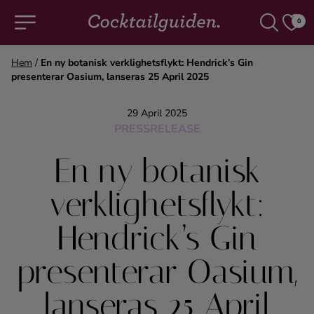
0
Hem
/
En ny botanisk verklighetsflykt: Hendrick’s Gin
presenterar Oasium, lanseras 25 April 2025
COCKTAILS & DRINKAR
29 April 2025
Alla cocktails & drinkar
PRESSRELEASE
En ny botanisk
Alkoholfritt
verklighetsflykt:
Champagne
Hendrick’s Gin
Cocktails
presenterar Oasium,
Gin
lanseras 25 April