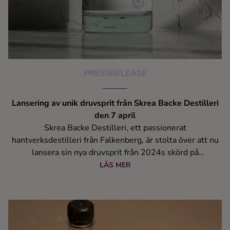
PRESSRELEASE
Lansering av unik druvsprit från Skrea Backe Destilleri
den 7 april
Skrea Backe Destilleri, ett passionerat
hantverksdestilleri från Falkenberg, är stolta över att nu
lansera sin nya druvsprit från 2024s skörd på
Systembolagets lokala och småskaliga sortiment. Denna
LÄS MER
exklusiva druvsprit är tillverkad av egna druvor som odlas
på destilleriets marker, vilket gör den till en unik produkt
på den svenska marknaden.