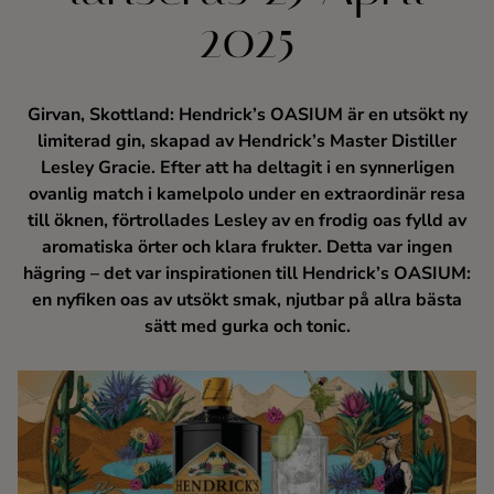
Kaffe
2025
Konjak
Girvan, Skottland: Hendrick’s OASIUM är en utsökt ny
limiterad gin, skapad av Hendrick’s Master Distiller
Likör
Lesley Gracie. Efter att ha deltagit i en synnerligen
ovanlig match i kamelpolo under en extraordinär resa
Rom
till öknen, förtrollades Lesley av en frodig oas fylld av
aromatiska örter och klara frukter. Detta var ingen
Shots
hägring – det var inspirationen till Hendrick’s OASIUM:
en nyfiken oas av utsökt smak, njutbar på allra bästa
sätt med gurka och tonic.
Tequila
Vodka
Whisky