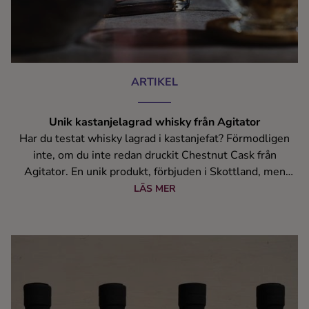
ARTIKEL
Unik kastanjelagrad whisky från Agitator
Har du testat whisky lagrad i kastanjefat? Förmodligen
inte, om du inte redan druckit Chestnut Cask från
Agitator. En unik produkt, förbjuden i Skottland, men
tillåten i Arboga. Cocktailguiden ringde upp destillerichef
LÄS MER
Oskar Bruno som gärna tar sig ett glas till osten.