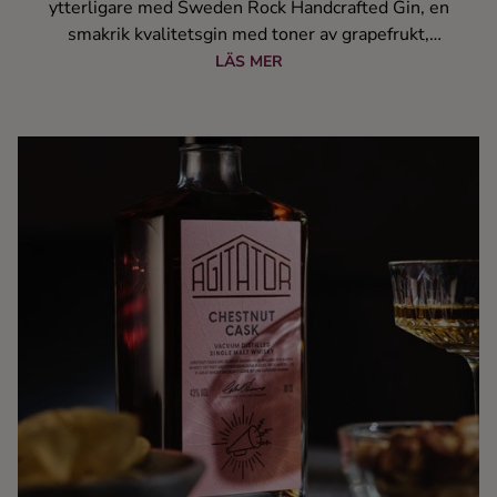
ytterligare med Sweden Rock Handcrafted Gin, en
smakrik kvalitetsgin med toner av grapefrukt,
korianderfrö och citronzest. Ginen utgör en perfekt bas
LÄS MER
för din Gin & Tonic, men funkar även utmärkt att avnjuta i
sin rena form. Upplagan är begränsad, men trots detta är
priset endast 399 kronor för 700 ml. Säljstart på
Systembolaget idag den 15 maj - perfekt inför
festivalsäsongen!