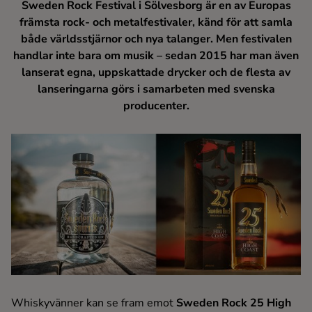
Sweden Rock Festival i Sölvesborg är en av Europas
Kaffe
främsta rock- och metalfestivaler, känd för att samla
både världsstjärnor och nya talanger. Men festivalen
Konjak
handlar inte bara om musik – sedan 2015 har man även
lanserat egna, uppskattade drycker och de flesta av
lanseringarna görs i samarbeten med svenska
Likör
producenter.
Rom
Shots
Tequila
Vodka
Whisky
Whiskyvänner kan se fram emot
Sweden Rock 25 High