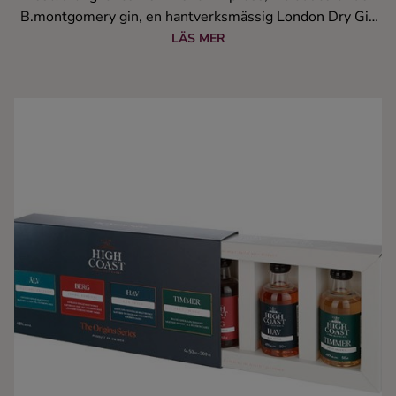
B.montgomery gin, en hantverksmässig London Dry Gin
skräddarsydd för French Express krogar. Denna nya gin är
LÄS MER
framarbetad med passion för hantverket.