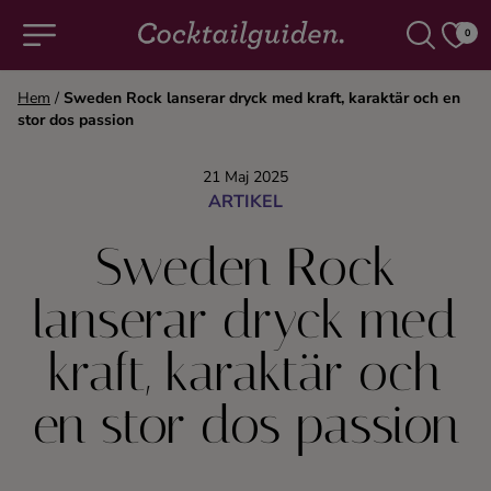
0
Hem
/
Sweden Rock lanserar dryck med kraft, karaktär och en
stor dos passion
COCKTAILS & DRINKAR
21 Maj 2025
Alla cocktails & drinkar
ARTIKEL
Sweden Rock
Alkoholfritt
lanserar dryck med
Champagne
kraft, karaktär och
Cocktails
en stor dos passion
Gin