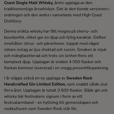
Coast Single Malt Whisky,
årets upplaga av den
Ingredienser
traditionsenliga årswhiskyn. Det är den tionde versionen i
ordningen och den andra i samarbete med High Coast
Distillery.
Denna orökta whisky har fått mogna på sherry- och
bourbonfat, vilket ger en djup och fyllig karaktär. Doften
innehåller citrus- och pärontoner, toppat med något
sötare inslag av ljus choklad och russin. Smaken är mjuk
och mångfacetterad och trots sin lenhet finns ett
komplext djup. Upplagan är endast 4 000 flaskor och
flaskan kommer levererad i en snygg presentförpackning.
I år släpps också en ny upplaga av
Sweden Rock
Handcrafted Gin Limited Edition,
som snabbt sålde slut
förra året. Upplagan är totalt 3 600 flaskor. Både gin och
whisky bär festivalens signum i form av ett
festivalarmband – en hyllning till gemenskapen och
rockkulturen som Sweden Rock står för.