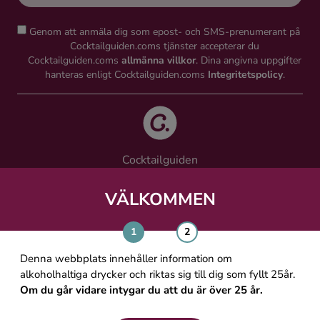
Genom att anmäla dig som epost- och SMS-prenumerant på
Cocktailguiden.coms tjänster accepterar du
Cocktailguiden.coms
allmänna villkor
. Dina angivna uppgifter
hanteras enligt Cocktailguiden.coms
Integritetspolicy
.
Cocktailguiden
Vinguiden Nordic AB
Västra Järnvägsgatan 21, 111 64 Stockholm
VÄLKOMMEN
info@cocktailguiden.com
Denna webbplats innehåller information om
alkoholhaltiga drycker och riktas sig till dig som fyllt 25år.
Om du går vidare intygar du att du är över 25 år.
OM COCKTAILGUIDEN