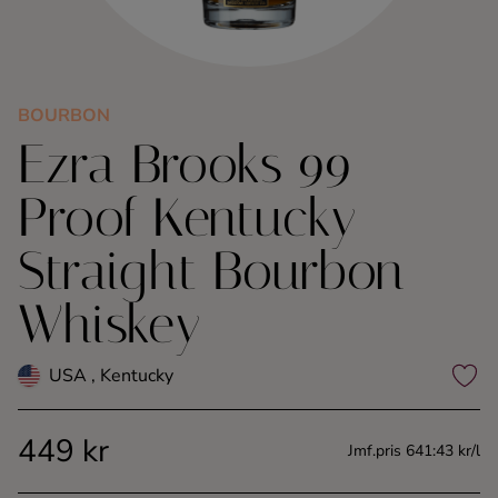
Kaffe
Konjak
BOURBON
Ezra Brooks 99
Likör
Proof Kentucky
Rom
Straight Bourbon
Shots
Whiskey
Tequila
USA , Kentucky
Vodka
449 kr
Jmf.pris 641:43 kr/l
Whisky