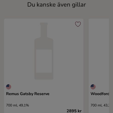
Du kanske även gillar
Remus Gatsby Reserve
Woodford R
700 ml, 49,1%
700 ml, 43,2
2895 kr