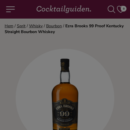
0
Hem
/
Sprit
/
Whisky
/
Bourbon
/
Ezra Brooks 99 Proof Kentucky
Straight Bourbon Whiskey
COCKTAILS & DRINKAR
Alla cocktails & drinkar
Alkoholfritt
Champagne
Cocktails
Gin