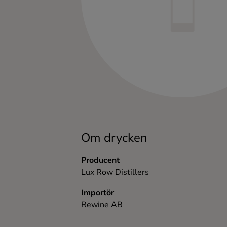
Kaffe
Konjak
Likör
Rom
Shots
Om drycken
Tequila
Producent
Lux Row Distillers
Vodka
Importör
Rewine AB
Whisky