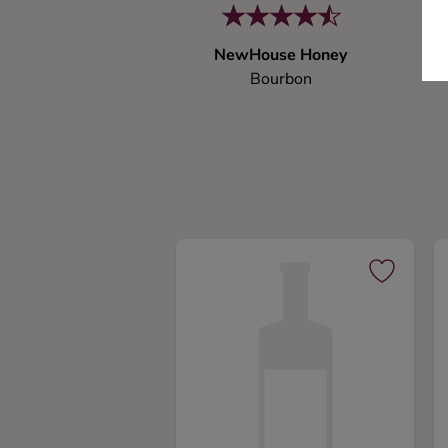
NewHouse Honey
Bourbon