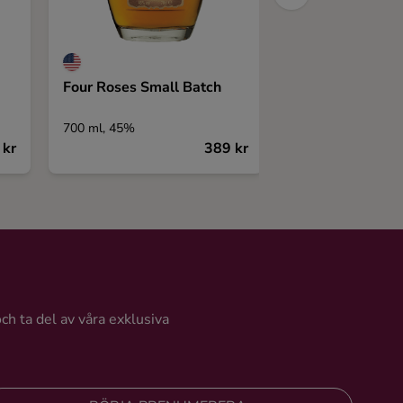
Four Roses Small Batch
Few Cold Cut B
700 ml, 45%
700 ml, 46,5%
 kr
389 kr
och ta del av våra exklusiva