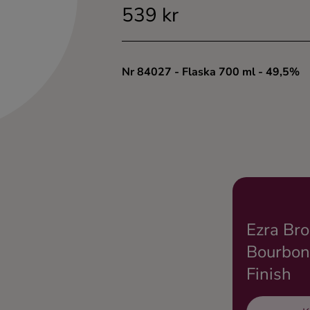
539 kr
Nr 84027
- Flaska 700 ml
- 49,5%
Ezra Bro
Bourbon
Finish