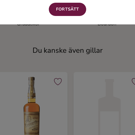
FORTSÄTT
Chocolate Sin
Texas Fudge
Gräddlikör
Bourbon
Du kanske även gillar