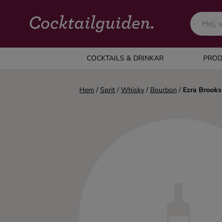
COCKTAILS & DRINKAR
COCKTAILS & DRINKAR
PROD
Alla cocktails & drinkar
Hem
/
Sprit
/
Whisky
/
Bourbon
/
Ezra Brooks
Alkoholfritt
Champagne
Cocktails
Gin