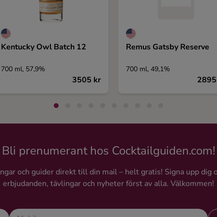
Kentucky Owl Batch 12
Remus Gatsby Reserve
700 ml, 57,9%
700 ml, 49,1%
3505 kr
2895
Bli prenumerant hos Cocktailguiden.com!
gar och guider direkt till din mail – helt gratis! Signa upp dig 
erbjudanden, tävlingar och nyheter först av alla. Välkommen!