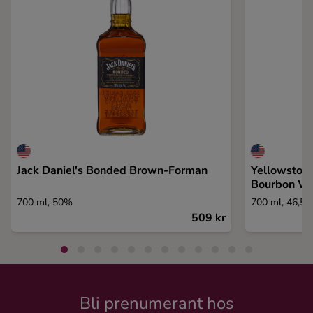
Jack Daniel's Bonded Brown-Forman
Yellowstone
Bourbon Wh
700 ml, 50%
700 ml, 46,5
509 kr
Bli prenumerant hos