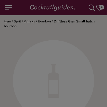
0
Hem
/
Sprit
/
Whisky
/
Bourbon
/
Driftless Glen Small batch
bourbon
COCKTAILS & DRINKAR
Alla cocktails & drinkar
Alkoholfritt
Champagne
Cocktails
Gin