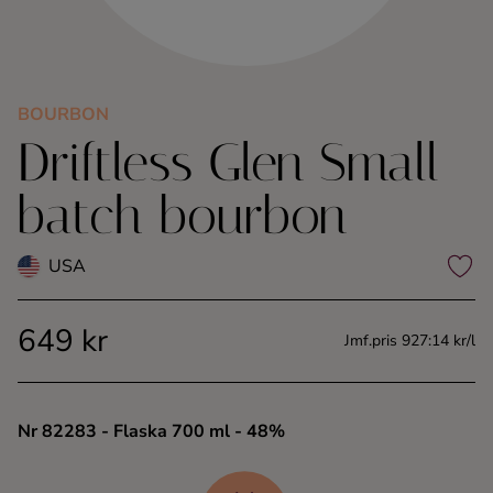
Kaffe
Konjak
BOURBON
Driftless Glen Small
Likör
batch bourbon
Rom
USA
Shots
649 kr
Tequila
Jmf.pris 927:14 kr/l
Vodka
Nr 82283
- Flaska 700 ml
- 48%
Whisky