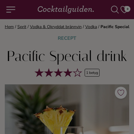
0
Hem
/
Sprit
/
Vodka & Okryddat brännvin
/
Vodka
/
Pacific Special
COCKTAILS & DRINKAR
RECEPT
Pacific Special drink
Alla cocktails & drinkar
Alkoholfritt
1 betyg
Champagne
Cocktails
Gin