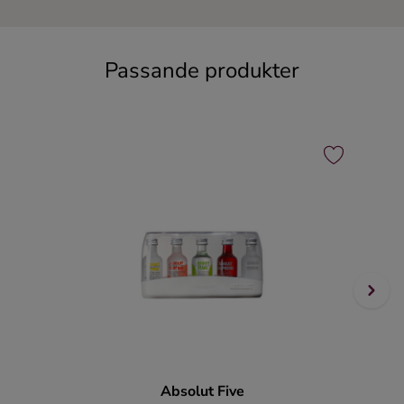
Passande produkter
Absolut Five
J