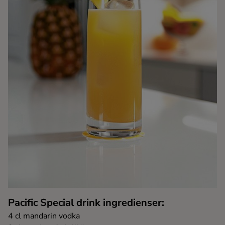
Kaffe
Konjak
Likör
Rom
Shots
Tequila
Vodka
Pacific Special drink ingredienser:
Whisky
4 cl mandarin vodka