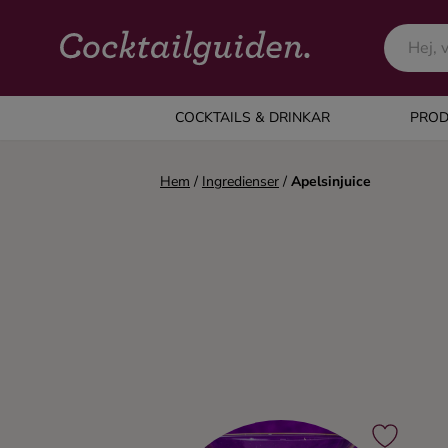
COCKTAILS & DRINKAR
COCKTAILS & DRINKAR
PROD
Alla cocktails & drinkar
Hem
/
Ingredienser
/
Apelsinjuice
Alkoholfritt
Champagne
Cocktails
Gin