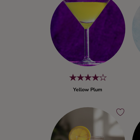
Kaffe
Konjak
Likör
Rom
Shots
Yellow Plum
Tequila
Vodka
Whisky