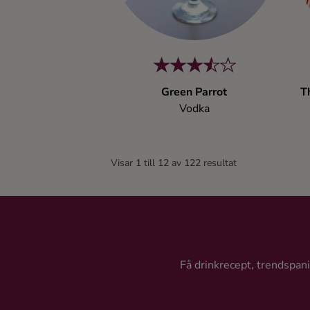
Green Parrot
T
Vodka
Visar
1
till
12
av
122
resultat
Få drinkrecept, trendspanin