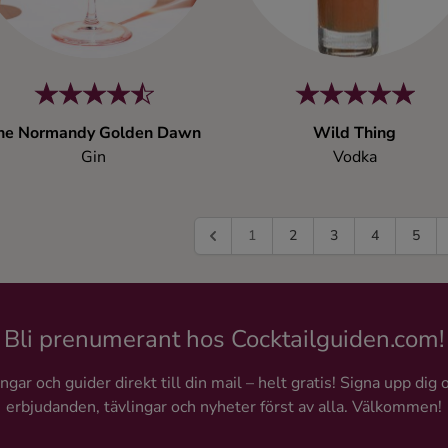
he Normandy Golden Dawn
Wild Thing
Gin
Vodka
1
2
3
4
5
Bli prenumerant hos Cocktailguiden.com!
gar och guider direkt till din mail – helt gratis! Signa upp dig 
erbjudanden, tävlingar och nyheter först av alla. Välkommen!