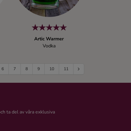
Artic Warmer
Vodka
6
7
8
9
10
11
och ta del av våra exklusiva