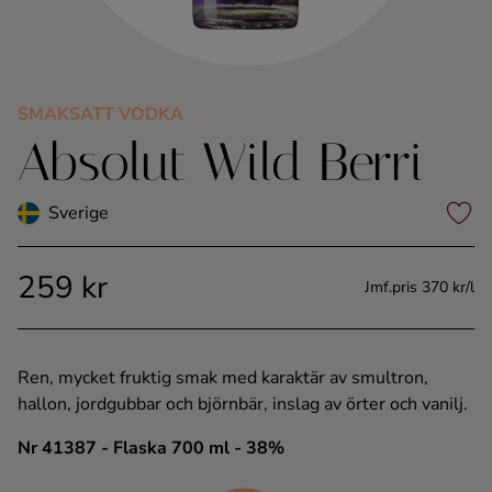
Kaffe
Konjak
SMAKSATT VODKA
Absolut Wild Berri
Likör
Rom
Sverige
Shots
259 kr
Jmf.pris 370 kr/l
Tequila
Ren, mycket fruktig smak med karaktär av smultron,
Vodka
hallon, jordgubbar och björnbär, inslag av örter och vanilj.
Nr 41387
- Flaska 700 ml
- 38%
Whisky