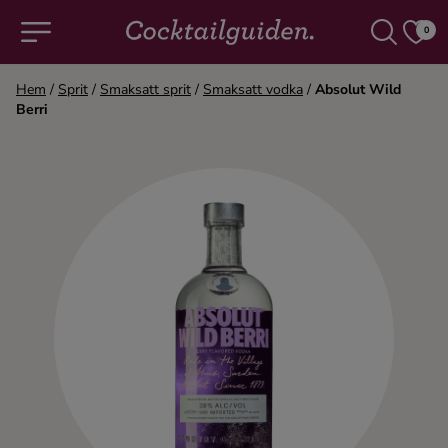
0
Hem
/
Sprit
/
Smaksatt sprit
/
Smaksatt vodka
/
Absolut Wild
Berri
COCKTAILS & DRINKAR
Alla cocktails & drinkar
Alkoholfritt
Champagne
Cocktails
Gin