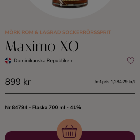
Kaffe
Konjak
MÖRK ROM & LAGRAD SOCKERRÖRSSPRIT
Maximo XO
Likör
Rom
Dominikanska Republiken
Shots
899 kr
Jmf.pris 1,284:29 kr/l
Tequila
Nr 84794
- Flaska 700 ml
- 41%
Vodka
Whisky