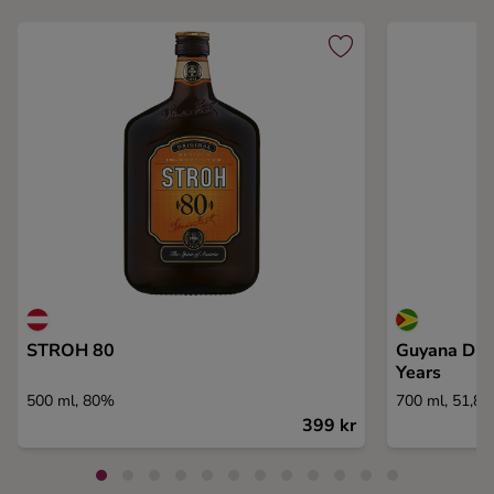
STROH 80
Guyana Diam
Years
500 ml, 80%
700 ml, 51,8
399 kr