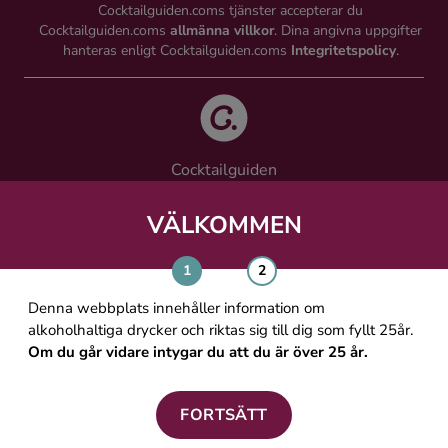
Cocktailguiden.coms tjänster accepterar du
Cocktailguiden.coms
allmänna villkor
. Dina angivna uppgifter
hanteras enligt Cocktailguiden.coms
Integritetspolicy
.
Cocktailguiden
Vinguiden Nordic AB
Västra Järnvägsgatan 21, 111 64 Stockholm
VÄLKOMMEN
info@cocktailguiden.com
Denna webbplats innehåller information om
alkoholhaltiga drycker och riktas sig till dig som fyllt 25år.
Om du går vidare intygar du att du är över 25 år.
OM COCKTAILGUIDEN
ALLMÄNNA VILLKOR
FORTSÄTT
PERSONUPPGIFTSPOLICY