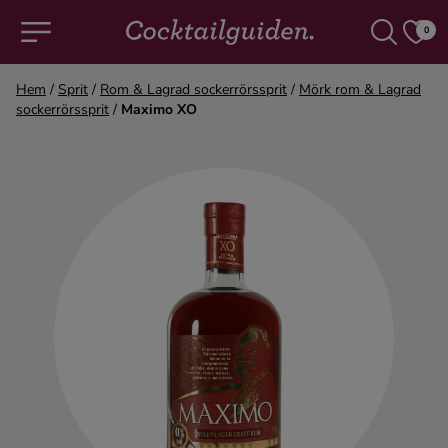
0
Hem
/
Sprit
/
Rom & Lagrad sockerrörssprit
/
Mörk rom & Lagrad
sockerrörssprit
/
Maximo XO
COCKTAILS & DRINKAR
Alla cocktails & drinkar
Alkoholfritt
Champagne
Cocktails
Gin