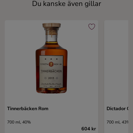
Du kanske även gillar
Tinnerbäcken Rom
Dictador O
700 ml, 40%
700 ml, 43%
604 kr