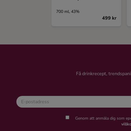
700 ml, 43%
499 kr
Få drinkrecept, trendspanin
Genom att anmäla dig som epo
villk