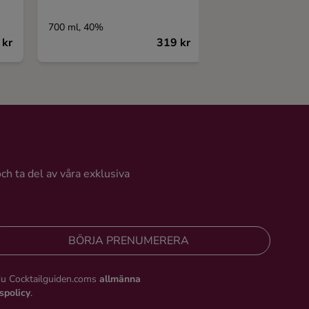
Reserva
700 ml, 40%
700 ml, 40%
 kr
319 kr
och ta del av våra exklusiva
BÖRJA PRENUMERERA
du Cocktailguiden.coms
allmänna
tspolicy
.