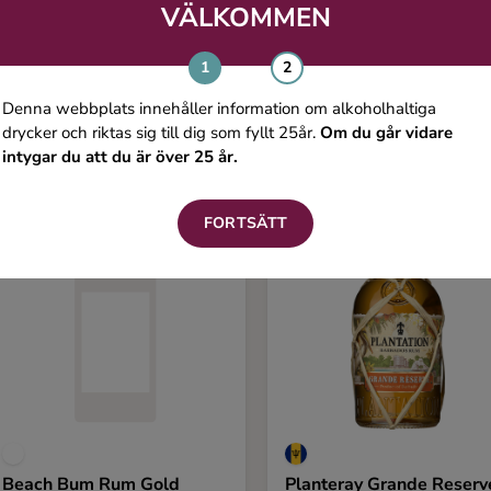
VÄLKOMMEN
Du kanske även gillar
Denna webbplats innehåller information om alkoholhaltiga
drycker och riktas sig till dig som fyllt 25år.
Om du går vidare
intygar du att du är över 25 år.
FORTSÄTT
Beach Bum Rum Gold
Planteray Grande Reserv