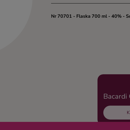
Nr 70701
- Flaska 700 ml
- 40%
- S
Bacardi 
K