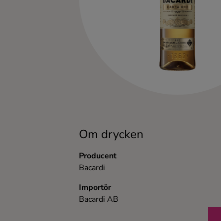
Kaffe
Konjak
Likör
Rom
Shots
Om drycken
Tequila
Producent
Bacardi
Vodka
Importör
Bacardi AB
Whisky