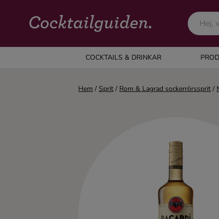
COCKTAILS & DRINKAR
COCKTAILS & DRINKAR
PROD
Alla cocktails & drinkar
Hem
/
Sprit
/
Rom & Lagrad sockerrörssprit
/
Alkoholfritt
Champagne
Cocktails
Gin