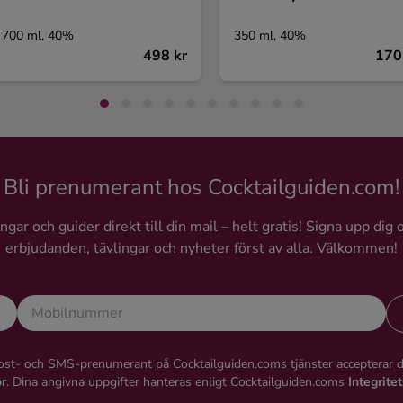
700 ml, 40%
350 ml, 40%
498 kr
170
Bli prenumerant hos Cocktailguiden.com!
gar och guider direkt till din mail – helt gratis! Signa upp dig 
erbjudanden, tävlingar och nyheter först av alla. Välkommen!
st- och SMS-prenumerant på Cocktailguiden.coms tjänster accepterar 
or
. Dina angivna uppgifter hanteras enligt Cocktailguiden.coms
Integrite