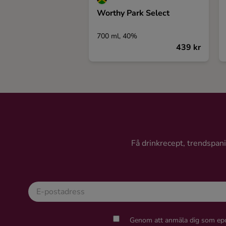
Worthy Park Select
700 ml, 40%
439 kr
Få drinkrecept, trendspanin
Genom att anmäla dig som epo