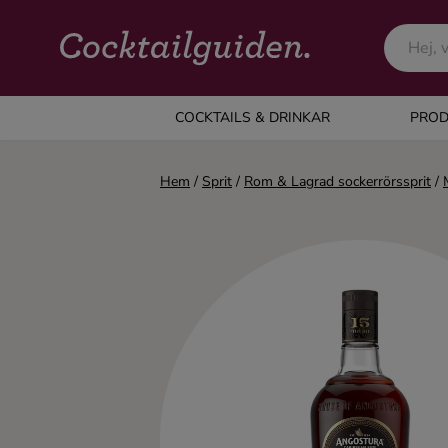
COCKTAILS & DRINKAR
COCKTAILS & DRINKAR
PROD
Alla cocktails & drinkar
Hem
/
Sprit
/
Rom & Lagrad sockerrörssprit
/
Alkoholfritt
Champagne
Cocktails
Gin