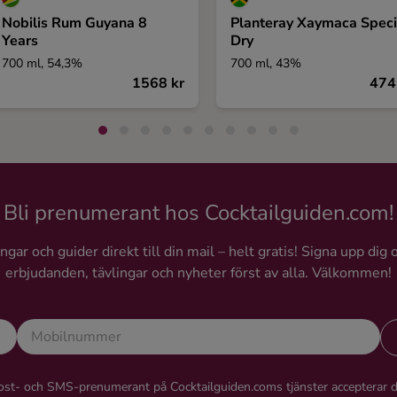
Nobilis Rum Guyana 8
Planteray Xaymaca Speci
Years
Dry
700 ml, 54,3%
700 ml, 43%
1568 kr
474
Bli prenumerant hos Cocktailguiden.com!
gar och guider direkt till din mail – helt gratis! Signa upp dig 
erbjudanden, tävlingar och nyheter först av alla. Välkommen!
st- och SMS-prenumerant på Cocktailguiden.coms tjänster accepterar 