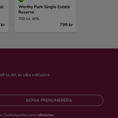
al
Worthy Park Single Estate
Kill Devil Jamai
Reserve
Clarendon 8 Yea
700 ml, 45%
700 ml, 65,1%
 kr
799 kr
och ta del av våra exklusiva
BÖRJA PRENUMERERA
du Cocktailguiden.coms
allmänna