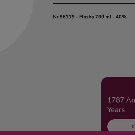
Nr 86119
- Flaska 700 ml
- 40%
1787 An
Years
K