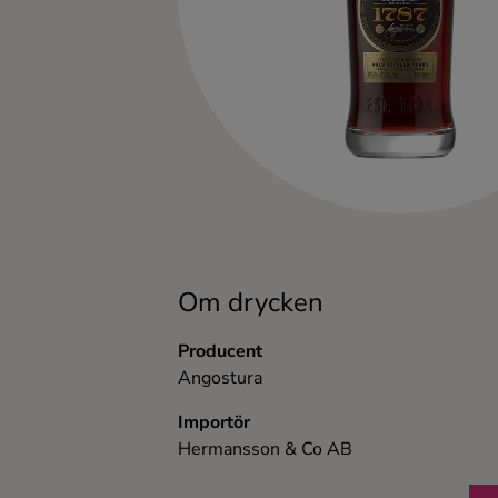
Kaffe
Konjak
Likör
Rom
Shots
Om drycken
Tequila
Producent
Angostura
Vodka
Importör
Hermansson & Co AB
Whisky