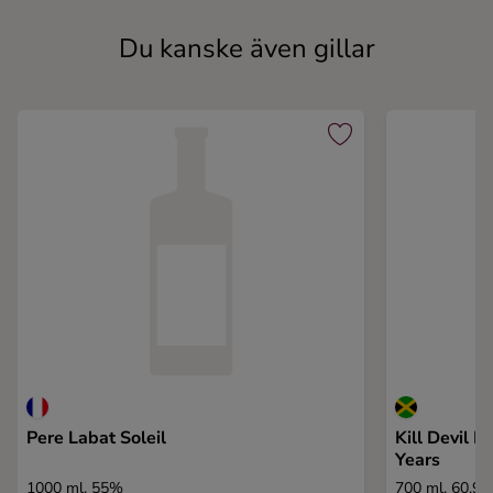
Du kanske även gillar
Pere Labat Soleil
Kill Devil 
Years
1000 ml, 55%
700 ml, 60,9