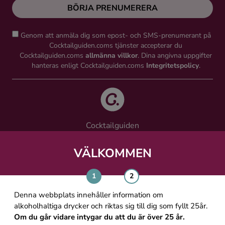
BÖRJA PRENUMERERA
Genom att anmäla dig som epost- och SMS-prenumerant på
Cocktailguiden.coms tjänster accepterar du
Cocktailguiden.coms
allmänna villkor
. Dina angivna uppgifter
hanteras enligt Cocktailguiden.coms
Integritetspolicy
.
Cocktailguiden
Vinguiden Nordic AB
Västra Järnvägsgatan 21, 111 64 Stockholm
VÄLKOMMEN
info@cocktailguiden.com
Denna webbplats innehåller information om
alkoholhaltiga drycker och riktas sig till dig som fyllt 25år.
Om du går vidare intygar du att du är över 25 år.