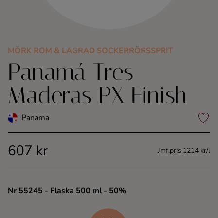
Kaffe
Konjak
MÖRK ROM & LAGRAD SOCKERRÖRSSPRIT
Panamá Tres
Likör
Maderas PX Finish
Rom
Panama
Shots
607 kr
Tequila
Jmf.pris 1214 kr/l
Vodka
Nr 55245
- Flaska 500 ml
- 50%
Whisky