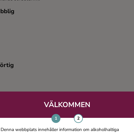
ubblig
örtig
VÄLKOMMEN
ertdrink med italiensk finess
Denna webbplats innehåller information om alkoholhaltiga