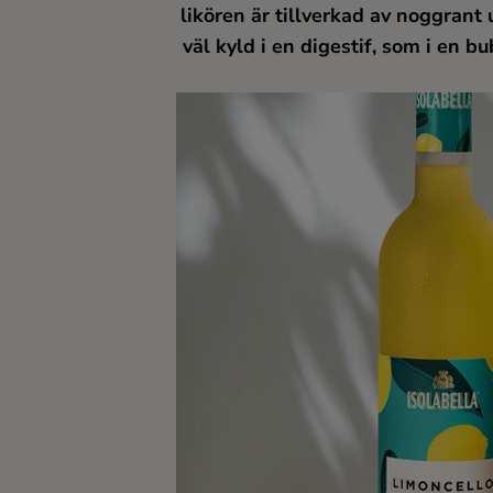
likören är tillverkad av noggrant
Kaffe
väl kyld i en digestif, som i en 
Konjak
Likör
Rom
Shots
Tequila
Vodka
Whisky