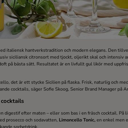
 med italiensk hantverkstradition och modern elegans. Den tillv
usiv siciliansk citronsort med tjockt, oljerikt skal och intensi
doft på bästa sätt. Resultatet är en livfullt gul likör med uppf
cello, det är ett stycke Sicilien på flaska. Frisk, naturlig och
nde cocktails, säger Sofie Skoog, Senior Brand Manager på A
cocktails
n digestif efter maten – eller som bas i en fräsch cocktail. På 
d prosecco och sodavatten,
Limoncello Tonic,
en enkel men e
skande sorbetdrink.