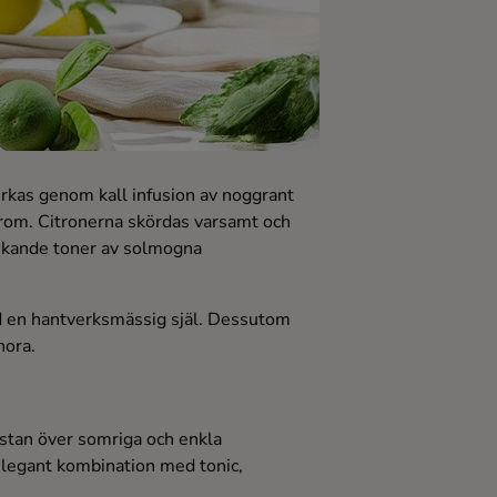
erkas genom kall infusion av noggrant
v arom. Citronerna skördas varsamt och
riskande toner av solmogna
 med en hantverksmässig själ. Dessutom
nora.
listan över somriga och enkla
legant kombination med tonic,