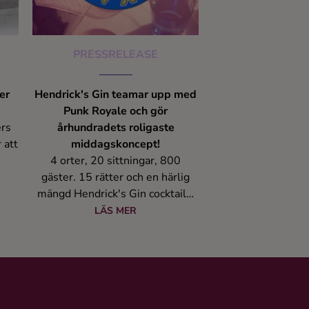
PRESSRELEASE
er
Hendrick's Gin teamar upp med
Punk Royale och gör
ers
århundradets roligaste
 att
middagskoncept!
4 orter, 20 sittningar, 800
er
gäster. 15 rätter och en härlig
Gin
mängd Hendrick's Gin cocktails,
ka
Bubbel och bärs. När Punk
LÄS MER
Royale åker på turné
 på
tillsammans med Hendrick's Gin
och Mr Frank Martini och några av
hans fantastiska artister kan allt
hända."