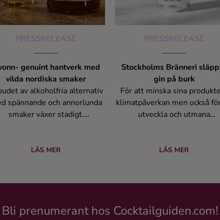
PRESSRELEASE
PRESSRELEASE
onn- genuint hantverk med
Stockholms Bränneri släpp
vilda nordiska smaker
gin på burk
udet av alkoholfria alternativ
För att minska sina produkt
d spännande och annorlunda
klimatpåverkan men också för
smaker växer stadigt.
utveckla och utmana
mpanjonerna Simon Quartey
produktkategorin så släpp
h Gustav Enerlöv har startat
Stockholms Bränneri nu Dry 
onn för att bjuda på drycker
Refill. Vår hyllade, ekologis
LÄS MER
LÄS MER
d nordisk karaktär. Nu finns
Dry Gin inspirerad av vår
Hvonn Aperitif i tillfälligt
nordiska omgivning, nu fylld
exklusivt sortiment på
aluminiumburk.
ystembolaget. Inspirationen
Bli prenumerant hos Cocktailguiden.com!
ommer från Sydeuropa med