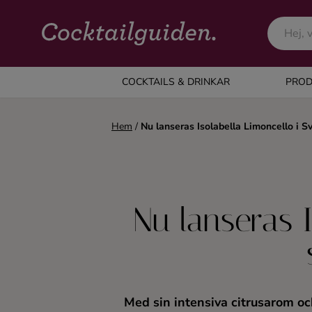
COCKTAILS & DRINKAR
COCKTAILS & DRINKAR
PROD
Alla cocktails & drinkar
Hem
/
Nu lanseras Isolabella Limoncello i Sv
Alkoholfritt
Champagne
Nu lanseras I
Cocktails
Gin
Med sin intensiva citrusarom och