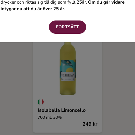
drycker och riktas sig till dig som fyllt 25år.
Om du går vidare
intygar du att du är över 25 år.
FORTSÄTT
Isolabella Limoncello
700 ml, 30%
249 kr