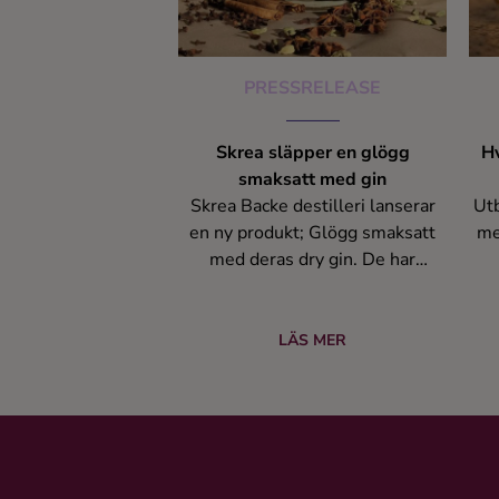
PRESSRELEASE
Skrea släpper en glögg
Hv
smaksatt med gin
Skrea Backe destilleri lanserar
Utb
en ny produkt; Glögg smaksatt
me
med deras dry gin. De har
tidigare året kokat en
Ko
alkoholfriglögg med äppelbas
oc
som kunden själv har fått tillsätta
Hv
LÄS MER
sprit i för att göra alkoholstark.
me
Denna produkt har varit väldigt
populär för sin goda smak men
också för den är ett mindre sött
S
alternativ om man jämför med
k