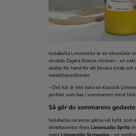
Ingredienser
Isolabella Limoncello är en citronlikör
utvalda Zagara Bianca-citroner – en exkl
skalas för hand för att bevara smak och 
medelhavscitroner.
– Det här är inte bara en klassisk Limon
perfekt som bas i sommarens mest läska
Så gör du sommarens godaste 
Isolabella serveras gärna väl kyld, som e
drinkfavoriter finns
Limoncello Spritz
me
samt
Limoncello Scroppino
– en uppfri