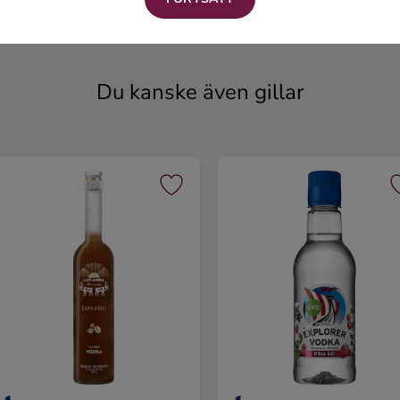
Smaksatt vodka
Vodka
Du kanske även gillar