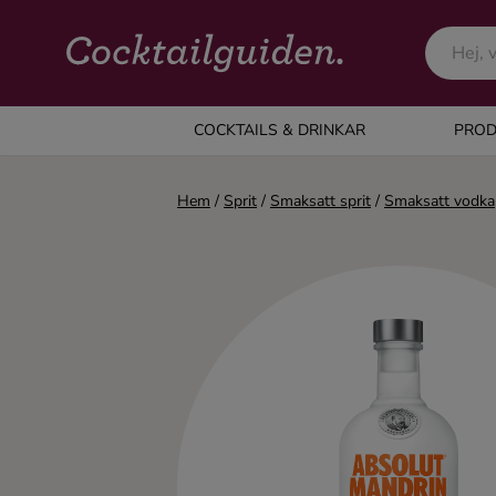
COCKTAILS & DRINKAR
COCKTAILS & DRINKAR
PROD
Alla cocktails & drinkar
Hem
/
Sprit
/
Smaksatt sprit
/
Smaksatt vodka
Alkoholfritt
Champagne
Cocktails
Gin