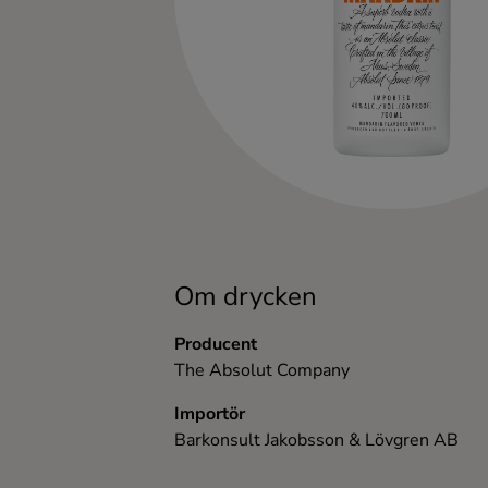
Kaffe
Konjak
Likör
Rom
Shots
Om drycken
Tequila
Producent
The Absolut Company
Vodka
Importör
Barkonsult Jakobsson & Lövgren AB
Whisky