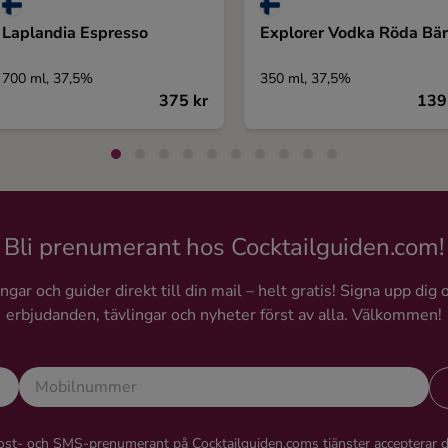
Laplandia Espresso
Explorer Vodka Röda Bär
700 ml, 37,5%
350 ml, 37,5%
375 kr
139
Bli prenumerant hos Cocktailguiden.com!
gar och guider direkt till din mail – helt gratis! Signa upp dig 
erbjudanden, tävlingar och nyheter först av alla. Välkommen!
st- och SMS-prenumerant på Cocktailguiden.coms tjänster accepterar 