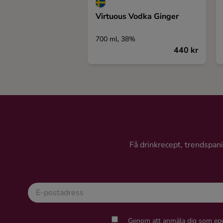
Virtuous Vodka Ginger
700 ml, 38%
440 kr
Få drinkrecept, trendspanin
Genom att anmäla dig som epo