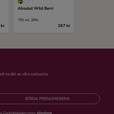
Absolut Wild Berri
Explorer Vodka
Lime
700 ml, 38%
700 ml, 37,5%
 kr
267 kr
och ta del av våra exklusiva
BÖRJA PRENUMERERA
du Cocktailguiden.coms
allmänna