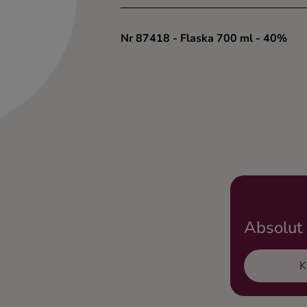
Nr 87418
- Flaska 700 ml
- 40%
Absolut
K