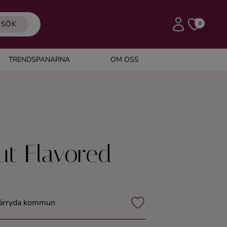
SÖK
0
TRENDSPANARNA
OM OSS
ut Flavored
 Härryda kommun