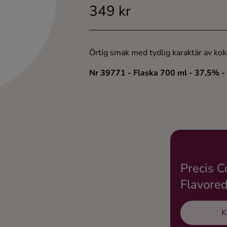
349 kr
Örtig smak med tydlig karaktär av kok
Nr 39771
- Flaska 700 ml
- 37,5%
-
Precis C
Flavore
K