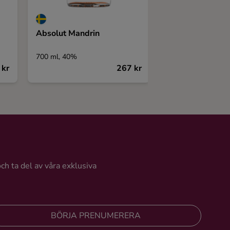
Absolut Mandrin
Alkkemist Vodk
700 ml, 40%
700 ml, 40%
 kr
267 kr
och ta del av våra exklusiva
BÖRJA PRENUMERERA