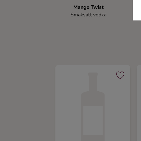
Mango Twist
Smaksatt vodka