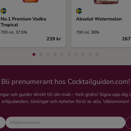
No.1 Premium Vodka
Absolut Watermelon
Tropical
700 ml, 37,5%
700 ml, 38%
239 kr
267
Bli prenumerant hos Cocktailguiden.com!
gar och guider direkt till din mail – helt gratis! Signa upp dig 
erbjudanden, tävlingar och nyheter först av alla. Välkommen!