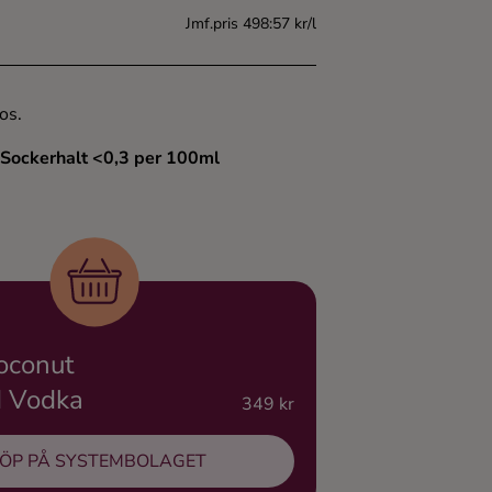
Jmf.pris 498:57 kr/l
os.
 Sockerhalt <0,3 per 100ml
oconut
d Vodka
349 kr
ÖP PÅ SYSTEMBOLAGET