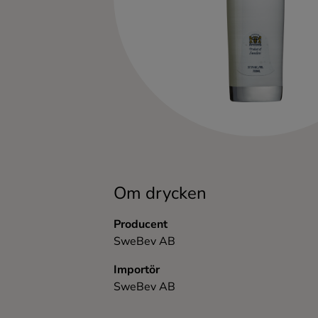
Kaffe
Konjak
Likör
Rom
Shots
Om drycken
Tequila
Producent
SweBev AB
Vodka
Importör
SweBev AB
Whisky