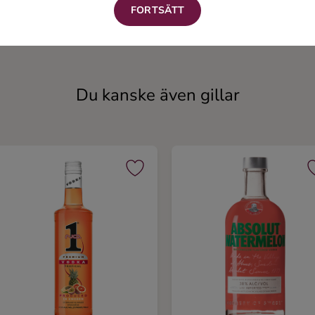
FORTSÄTT
Blueberry Dream
Bollantini
Smaksatt vodka
Vodka
Du kanske även gillar