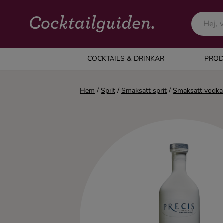
COCKTAILS & DRINKAR
COCKTAILS & DRINKAR
PROD
Alla cocktails & drinkar
Hem
/
Sprit
/
Smaksatt sprit
/
Smaksatt vodka
Alkoholfritt
Champagne
Cocktails
Gin