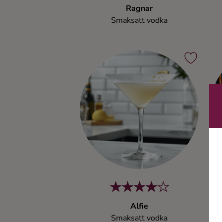
Ragnar
Ingredienser
Smaksatt vodka
Alfie
Smaksatt vodka