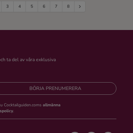
3
4
5
6
7
8
och ta del av våra exklusiva
BÖRJA PRENUMERERA
du Cocktailguiden.coms
allmänna
tspolicy
.