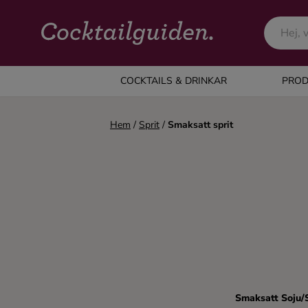
COCKTAILS & DRINKAR
COCKTAILS & DRINKAR
PROD
Alla cocktails & drinkar
Hem
/
Sprit
/
Smaksatt sprit
Alkoholfritt
Champagne
Cocktails
Gin
Smaksatt Soju/