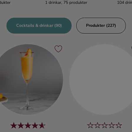
dukter
1 drinkar, 75 produkter
104 drin
Cocktails & drinkar (90)
Produkter (227)