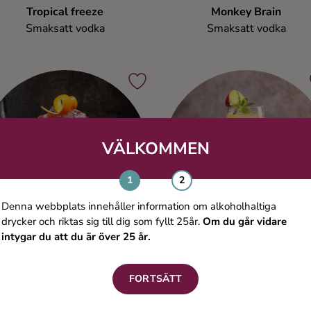
Tropical freeze
Monkey Brain
Smaksatt vodka
Smaksatt vodka
VÄLKOMMEN
Denna webbplats innehåller information om alkoholhaltiga
drycker och riktas sig till dig som fyllt 25år.
Om du går vidare
intygar du att du är över 25 år.
FORTSÄTT
Summer Passion
Peach Champagne
Smaksatt vodka
Smaksatt vodka