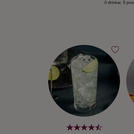
0 drinkar, 5 pro
Kaffe
Konjak
Likör
Rom
Shots
Tequila
Vodka
Whisky