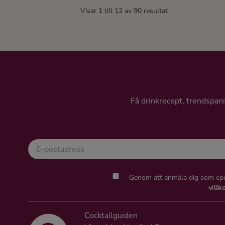
Visar
1
till
12
av
90
resultat
Få drinkrecept, trendspanin
Genom att anmäla dig som epo
villk
Cocktailguiden