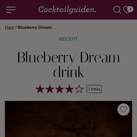
0
Hem
/
Blueberry Dream
COCKTAILS & DRINKAR
RECEPT
Blueberry Dream
Alla cocktails & drinkar
drink
Alkoholfritt
1 betyg
Champagne
Cocktails
Gin