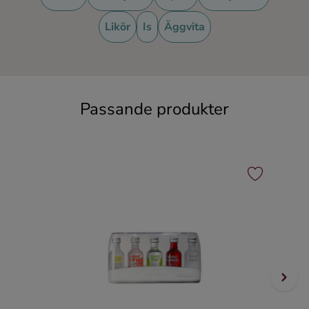
Likör
Is
Äggvita
Passande produkter