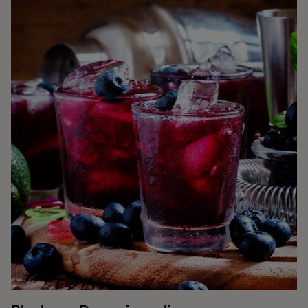
Kaffe
Konjak
Likör
Rom
Shots
Tequila
Vodka
Whisky