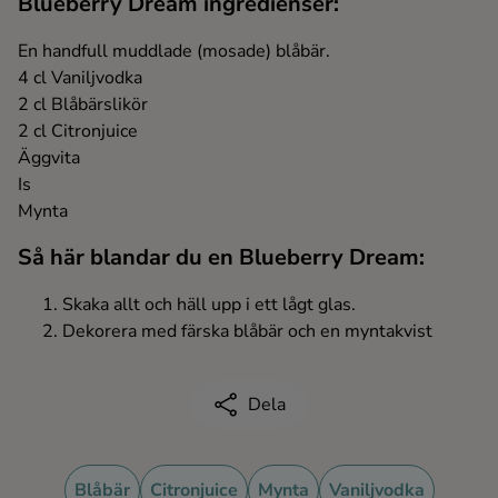
Blueberry Dream ingredienser:
Ingredienser
En handfull muddlade (mosade) blåbär.
4 cl Vaniljvodka
2 cl Blåbärslikör
2 cl Citronjuice
Äggvita
Is
Mynta
Så här blandar du en Blueberry Dream:
Skaka allt och häll upp i ett lågt glas.
Dekorera med färska blåbär och en myntakvist
Dela
Blåbär
Citronjuice
Mynta
Vaniljvodka