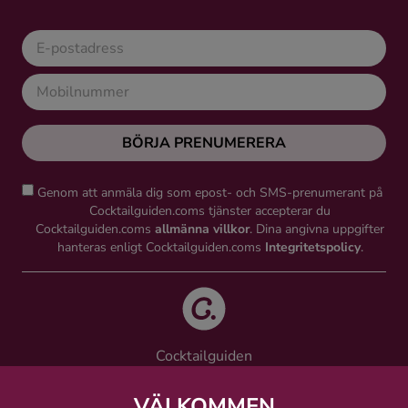
BÖRJA PRENUMERERA
Genom att anmäla dig som epost- och SMS-prenumerant på
Cocktailguiden.coms tjänster accepterar du
Cocktailguiden.coms
allmänna villkor
. Dina angivna uppgifter
hanteras enligt Cocktailguiden.coms
Integritetspolicy
.
Cocktailguiden
Vinguiden Nordic AB
Västra Järnvägsgatan 21, 111 64 Stockholm
VÄLKOMMEN