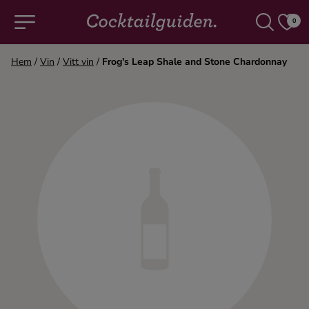
0
Hem
/
Vin
/
Vitt vin
/
Frog's Leap Shale and Stone Chardonnay
COCKTAILS & DRINKAR
Alla cocktails & drinkar
Alkoholfritt
Champagne
Cocktails
Gin