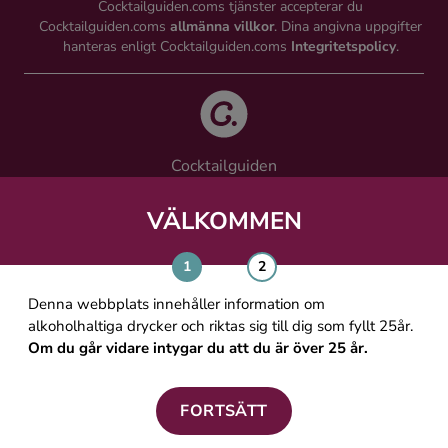
Cocktailguiden.coms tjänster accepterar du
Cocktailguiden.coms
allmänna villkor
. Dina angivna uppgifter
hanteras enligt Cocktailguiden.coms
Integritetspolicy
.
Cocktailguiden
Vinguiden Nordic AB
Västra Järnvägsgatan 21, 111 64 Stockholm
VÄLKOMMEN
info@cocktailguiden.com
Denna webbplats innehåller information om
alkoholhaltiga drycker och riktas sig till dig som fyllt 25år.
Om du går vidare intygar du att du är över 25 år.
OM COCKTAILGUIDEN
ALLMÄNNA VILLKOR
FORTSÄTT
PERSONUPPGIFTSPOLICY