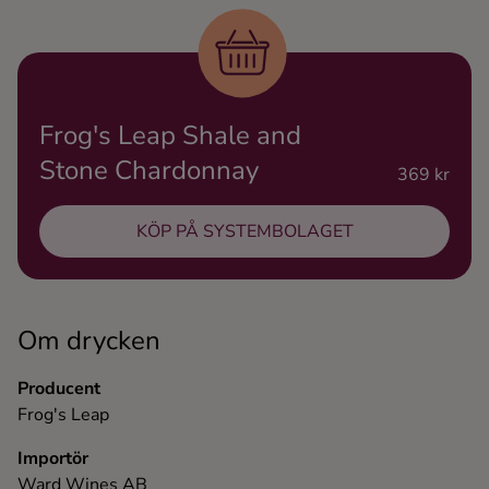
Ingredienser
Frog's Leap Shale and
Stone Chardonnay
369 kr
KÖP PÅ SYSTEMBOLAGET
Om drycken
Producent
Frog's Leap
Importör
Ward Wines AB