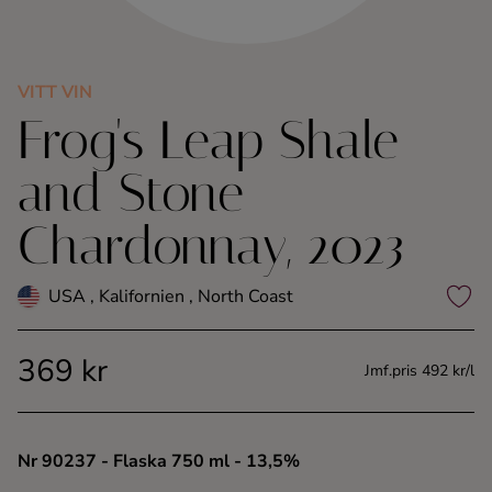
Kaffe
Konjak
VITT VIN
Frog's Leap Shale
Likör
and Stone
Rom
Chardonnay, 2023
Shots
USA , Kalifornien , North Coast
Tequila
369 kr
Jmf.pris 492 kr/l
Vodka
Whisky
Nr 90237
- Flaska 750 ml
- 13,5%