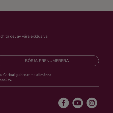
och ta del av våra exklusiva
BÖRJA PRENUMERERA
du Cocktailguiden.coms
allmänna
tspolicy
.