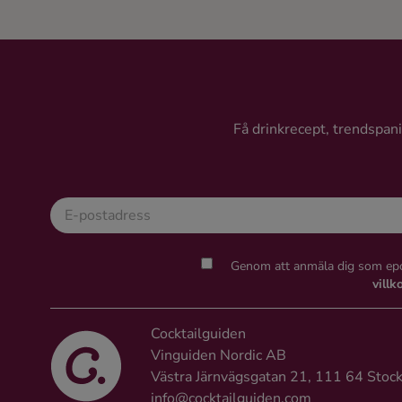
Få drinkrecept, trendspanin
Genom att anmäla dig som epo
villk
Cocktailguiden
Vinguiden Nordic AB
Västra Järnvägsgatan 21, 111 64 Stoc
info@cocktailguiden.com