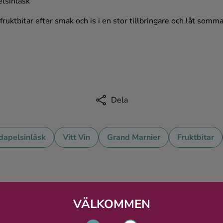
elsinläsk
ruktbitar efter smak och is i en stor tillbringare och låt somma
Dela
dapelsinläsk
Vitt Vin
Grand Marnier
Fruktbitar
Du kanske även gillar
VÄLKOMMEN