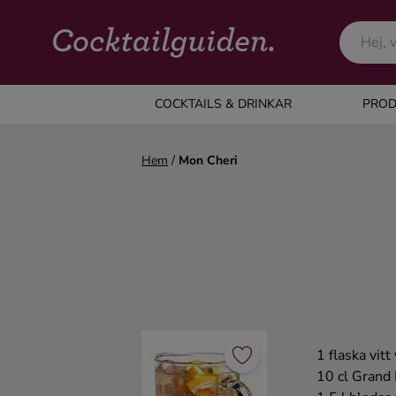
COCKTAILS & DRINKAR
COCKTAILS & DRINKAR
PROD
Alla cocktails & drinkar
Hem
/
Mon Cheri
Alkoholfritt
Champagne
Cocktails
1 flaska vitt 
Gin
10 cl Grand