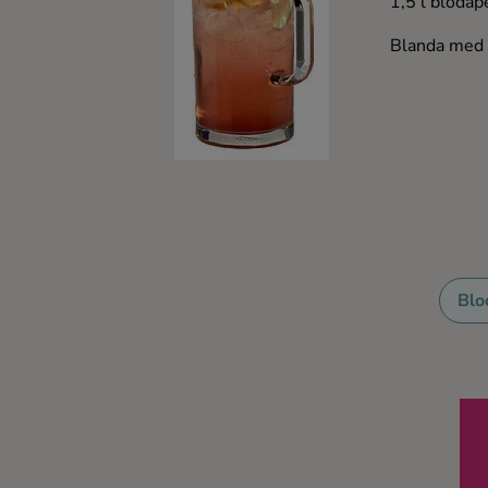
1,5 l blodap
Kaffe
Blanda med f
Konjak
Likör
Rom
Shots
Blo
Tequila
Vodka
Whisky