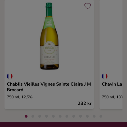
Chablis Vieilles Vignes Sainte Claire J M
Chavin Lan
Brocard
750 ml, 12,5%
750 ml, 13%
232 kr