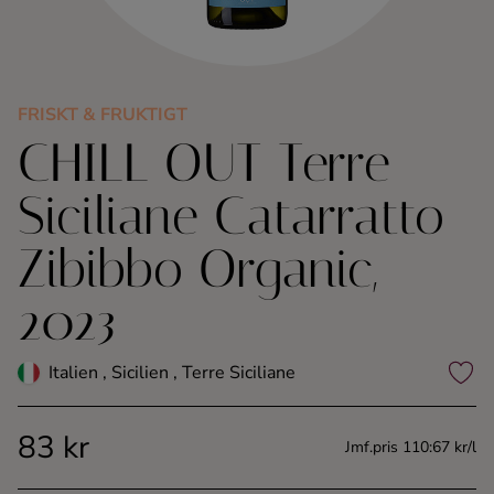
Kaffe
Konjak
FRISKT & FRUKTIGT
CHILL OUT Terre
Likör
Siciliane Catarratto
Rom
Zibibbo Organic,
Shots
2023
Tequila
Italien , Sicilien , Terre Siciliane
Vodka
83 kr
Jmf.pris 110:67 kr/l
Whisky