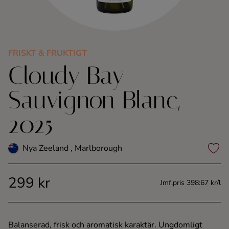
Kaffe
Konjak
FRISKT & FRUKTIGT
Cloudy Bay
Likör
Sauvignon Blanc,
Rom
2025
Shots
Nya Zeeland , Marlborough
Tequila
299 kr
Vodka
Jmf.pris 398:67 kr/l
Whisky
Balanserad, frisk och aromatisk karaktär. Ungdomligt