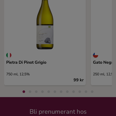
Pietra Di Pinot Grigio
Gato Negro
750 ml, 12,5%
250 ml, 12,5
99 kr
Bli prenumerant hos