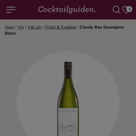
0
Hem
/
Vin
/
Vitt vin
/
Friskt & Fruktigt
/
Cloudy Bay Sauvignon
Blanc
COCKTAILS & DRINKAR
Alla cocktails & drinkar
Alkoholfritt
Champagne
Cocktails
Gin