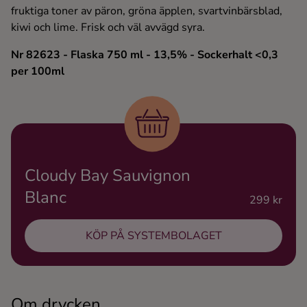
fruktiga toner av päron, gröna äpplen, svartvinbärsblad,
Ingredienser
kiwi och lime. Frisk och väl avvägd syra.
Nr 82623
- Flaska 750 ml
- 13,5%
- Sockerhalt <0,3
per 100ml
Cloudy Bay Sauvignon
Blanc
299 kr
KÖP PÅ SYSTEMBOLAGET
Om drycken