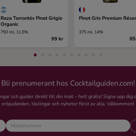
Raza Torrontés Pinot Grigio
Pinot Gris Premium Rése
Organic
750 ml, 11,5%
375 ml, 14%
99 kr
85
Bli prenumerant hos Cocktailguiden.com!
gar och guider direkt till din mail – helt gratis! Signa upp dig 
erbjudanden, tävlingar och nyheter först av alla. Välkommen!