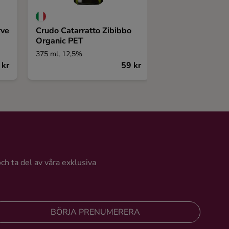
rve
Crudo Catarratto Zibibbo
Susana Balbo S
Organic PET
Barrel Fermente
375 ml, 12,5%
750 ml, 12,5%
 kr
59 kr
och ta del av våra exklusiva
BÖRJA PRENUMERERA