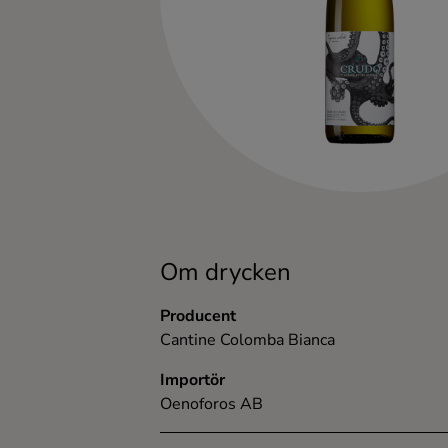
Kaffe
Konjak
Likör
Rom
Shots
Om drycken
Tequila
Producent
Cantine Colomba Bianca
Vodka
Importör
Oenoforos AB
Whisky