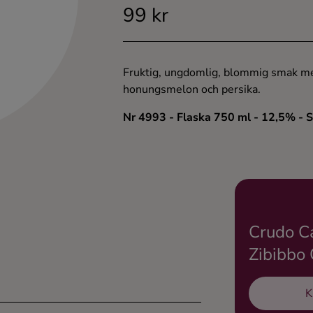
99 kr
Fruktig, ungdomlig, blommig smak med 
honungsmelon och persika.
Nr 4993
- Flaska 750 ml
- 12,5%
- 
Crudo Ca
Zibibbo 
K