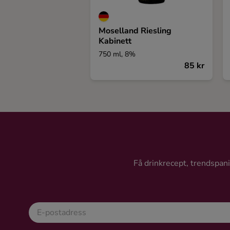
Moselland Riesling
Kabinett
750 ml, 8%
85 kr
Få drinkrecept, trendspanin