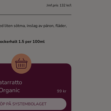
Jmf.pris 132 kr/l
liten sötma, inslag av päron, fläder,
Sockerhalt 1.5 per 100ml
tarratto
Organic
99 kr
ÖP PÅ SYSTEMBOLAGET