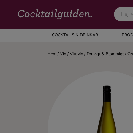
COCKTAILS & DRINKAR
COCKTAILS & DRINKAR
PROD
Alla cocktails & drinkar
Hem
/
Vin
/
Vitt vin
/
Druvigt & Blommigt
/
Cr
Alkoholfritt
Champagne
Cocktails
Gin