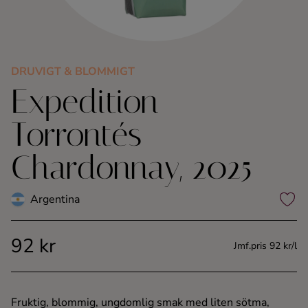
Kaffe
Konjak
DRUVIGT & BLOMMIGT
Expedition
Likör
Torrontés
Rom
Chardonnay, 2025
Shots
Argentina
Tequila
92 kr
Vodka
Jmf.pris 92 kr/l
Whisky
Fruktig, blommig, ungdomlig smak med liten sötma,