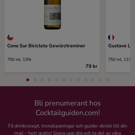
Cono Sur Bicicleta Gewürztraminer
Gustave Lor
750 ml, 13%
750 ml, 12,5
79 kr
Bli prenumerant hos
Cocktailguiden.com!
Få drinkrecept, trendspaningar och guider direkt till din
mail – helt gratis! Signa upp dig och ta del av våra