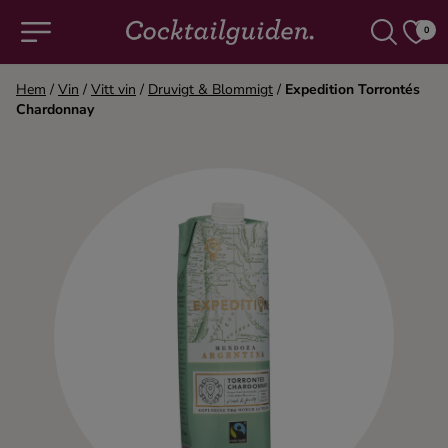
0
Hem
/
Vin
/
Vitt vin
/
Druvigt & Blommigt
/
Expedition Torrontés
Chardonnay
COCKTAILS & DRINKAR
Alla cocktails & drinkar
Alkoholfritt
Champagne
Cocktails
Gin