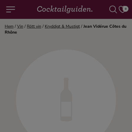
0
Hem
/
Vin
/
Rött vin
/
Kryddigt & Mustigt
/
Jean Vidérue Côtes du
Rhône
COCKTAILS & DRINKAR
Alla cocktails & drinkar
Alkoholfritt
Champagne
Cocktails
Gin