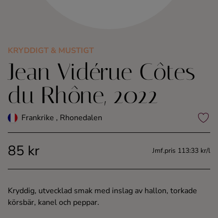
Kaffe
Konjak
KRYDDIGT & MUSTIGT
Jean Vidérue Côtes
Likör
du Rhône, 2022
Rom
Frankrike , Rhonedalen
Shots
85 kr
Tequila
Jmf.pris 113:33 kr/l
Vodka
Kryddig, utvecklad smak med inslag av hallon, torkade
körsbär, kanel och peppar.
Whisky