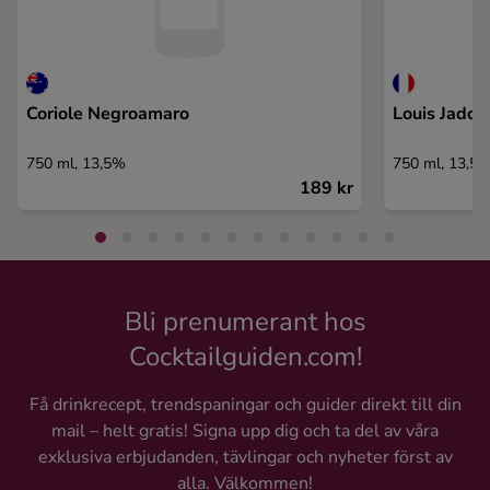
Coriole Negroamaro
Louis Jadot
750 ml, 13,5%
750 ml, 13,5
189 kr
Bli prenumerant hos
Cocktailguiden.com!
Få drinkrecept, trendspaningar och guider direkt till din
mail – helt gratis! Signa upp dig och ta del av våra
exklusiva erbjudanden, tävlingar och nyheter först av
alla. Välkommen!