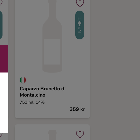
T
NYHET
Caparzo Brunello di
Montalcino
750 ml, 14%
kr
359 kr