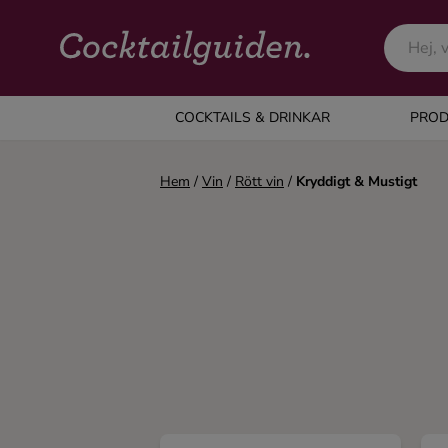
COCKTAILS & DRINKAR
COCKTAILS & DRINKAR
PROD
Alla cocktails & drinkar
Hem
/
Vin
/
Rött vin
/
Kryddigt & Mustigt
Alkoholfritt
Champagne
Cocktails
Gin