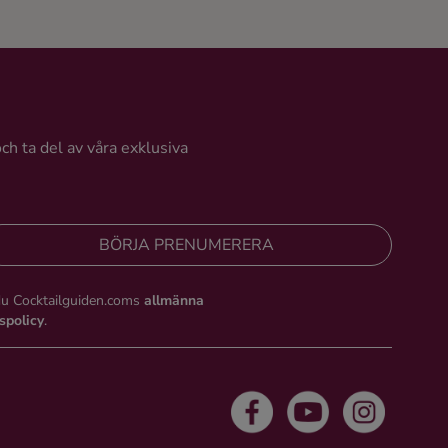
och ta del av våra exklusiva
BÖRJA PRENUMERERA
du Cocktailguiden.coms
allmänna
tspolicy
.