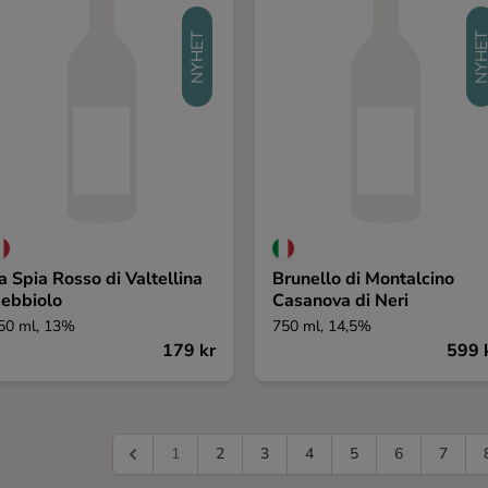
NYHET
NYHE
a Spia Rosso di Valtellina
Brunello di Montalcino
ebbiolo
Casanova di Neri
50 ml, 13%
750 ml, 14,5%
179 kr
599 
1
2
3
4
5
6
7