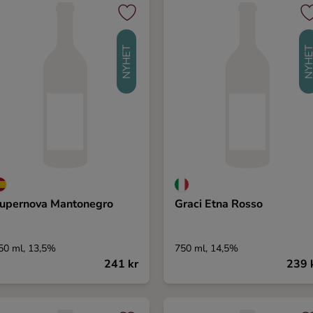
NYHET
NYHE
upernova Mantonegro
Graci Etna Rosso
50 ml, 13,5%
750 ml, 14,5%
241 kr
239 