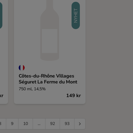
T
NYHET
Côtes-du-Rhône Villages
Séguret La Ferme du Mont
750 ml, 14,5%
kr
149 kr
8
9
10
...
92
93