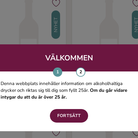
NYHET
NYHE
VÄLKOMMEN
Denna webbplats innehåller information om alkoholhaltiga
iña Arana Gran Reserva
Finca Montote Reserva
drycker och riktas sig till dig som fyllt 25år.
Om du går vidare
intygar du att du är över 25 år.
50 ml, 14%
750 ml, 14%
369 kr
189 
FORTSÄTT