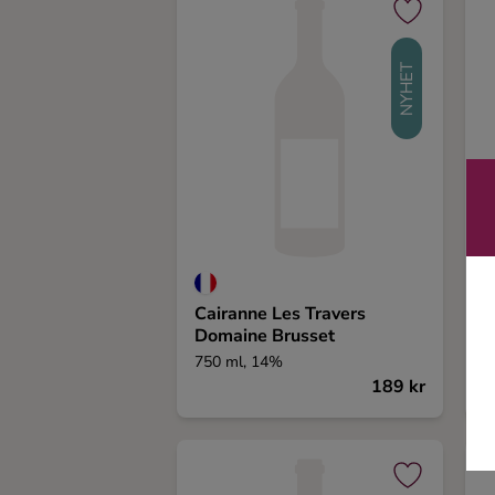
Ingredienser
NYHET
Cairanne Les Travers
V
Domaine Brusset
750 ml, 14%
7
189 kr