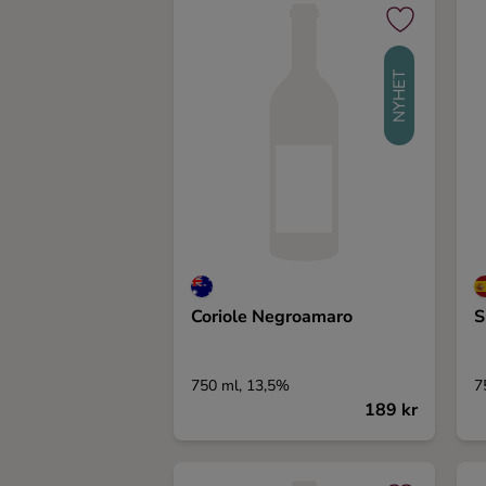
Kaffe
Konjak
NYHET
Likör
Rom
Shots
Coriole Negroamaro
S
Tequila
750 ml, 13,5%
7
Vodka
189 kr
Whisky