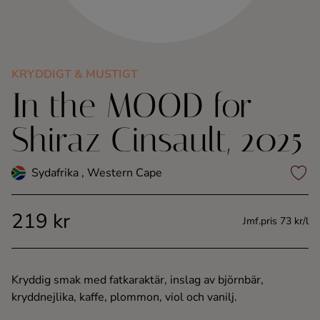
Kaffe
Konjak
KRYDDIGT & MUSTIGT
In the MOOD for
Likör
Shiraz Cinsault, 2025
Rom
Sydafrika , Western Cape
Shots
219 kr
Tequila
Jmf.pris 73 kr/l
Vodka
Kryddig smak med fatkaraktär, inslag av björnbär,
kryddnejlika, kaffe, plommon, viol och vanilj.
Whisky