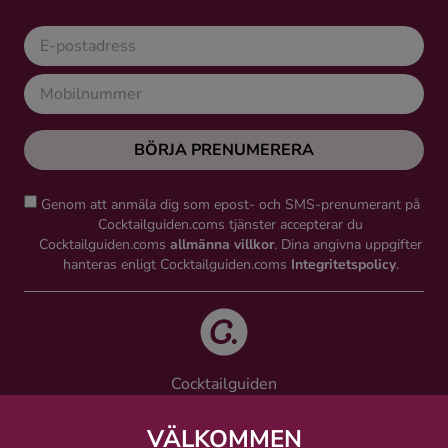
BÖRJA PRENUMERERA
Genom att anmäla dig som epost- och SMS-prenumerant på
Cocktailguiden.coms tjänster accepterar du
Cocktailguiden.coms
allmänna villkor
. Dina angivna uppgifter
hanteras enligt Cocktailguiden.coms
Integritetspolicy
.
Cocktailguiden
Vinguiden Nordic AB
Västra Järnvägsgatan 21, 111 64 Stockholm
VÄLKOMMEN