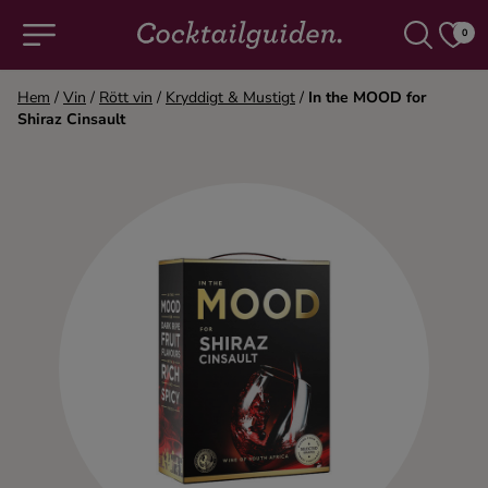
0
Hem
/
Vin
/
Rött vin
/
Kryddigt & Mustigt
/
In the MOOD for
Shiraz Cinsault
COCKTAILS & DRINKAR
Alla cocktails & drinkar
Alkoholfritt
Champagne
Cocktails
Gin