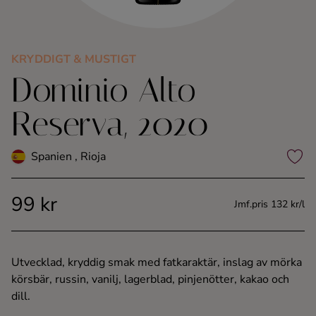
Kaffe
Konjak
KRYDDIGT & MUSTIGT
Dominio Alto
Likör
Reserva, 2020
Rom
Spanien , Rioja
Shots
99 kr
Jmf.pris 132 kr/l
Tequila
Vodka
Utvecklad, kryddig smak med fatkaraktär, inslag av mörka
körsbär, russin, vanilj, lagerblad, pinjenötter, kakao och
Whisky
dill.