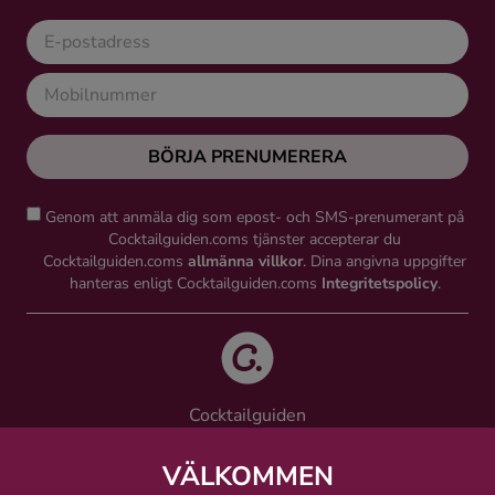
BÖRJA PRENUMERERA
Genom att anmäla dig som epost- och SMS-prenumerant på
Cocktailguiden.coms tjänster accepterar du
Cocktailguiden.coms
allmänna villkor
. Dina angivna uppgifter
hanteras enligt Cocktailguiden.coms
Integritetspolicy
.
Cocktailguiden
Vinguiden Nordic AB
Västra Järnvägsgatan 21, 111 64 Stockholm
VÄLKOMMEN