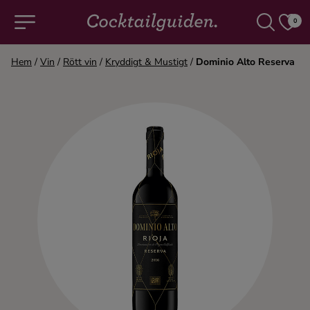
0
Hem
/
Vin
/
Rött vin
/
Kryddigt & Mustigt
/
Dominio Alto Reserva
COCKTAILS & DRINKAR
Alla cocktails & drinkar
Alkoholfritt
Champagne
Cocktails
Gin