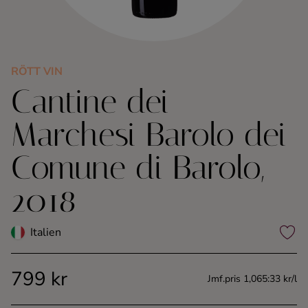
Kaffe
Konjak
RÖTT VIN
Cantine dei
Likör
Marchesi Barolo dei
Rom
Comune di Barolo,
Shots
2018
Tequila
Italien
Vodka
799 kr
Jmf.pris 1,065:33 kr/l
Whisky