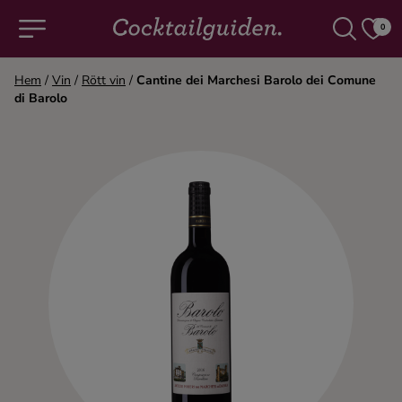
0
Hem
/
Vin
/
Rött vin
/
Cantine dei Marchesi Barolo dei Comune
di Barolo
COCKTAILS & DRINKAR
Alla cocktails & drinkar
Alkoholfritt
Champagne
Cocktails
Gin