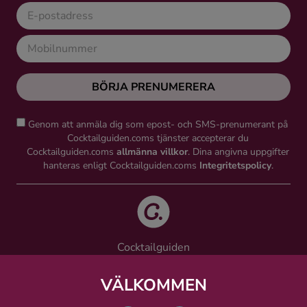
BÖRJA PRENUMERERA
Genom att anmäla dig som epost- och SMS-prenumerant på
Cocktailguiden.coms tjänster accepterar du
Cocktailguiden.coms
allmänna villkor
. Dina angivna uppgifter
hanteras enligt Cocktailguiden.coms
Integritetspolicy
.
Cocktailguiden
Vinguiden Nordic AB
Västra Järnvägsgatan 21, 111 64 Stockholm
VÄLKOMMEN
info@cocktailguiden.com