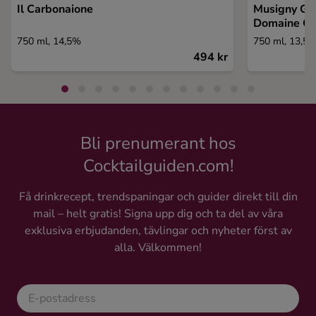
Il Carbonaione
Musigny Gra
Domaine Co
750 ml, 14,5%
750 ml, 13,5
494 kr
Bli prenumerant hos
Cocktailguiden.com!
Få drinkrecept, trendspaningar och guider direkt till din
mail – helt gratis! Signa upp dig och ta del av våra
exklusiva erbjudanden, tävlingar och nyheter först av
alla. Välkommen!