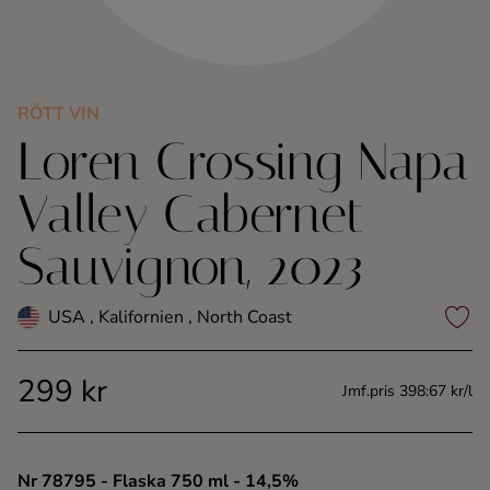
Kaffe
Konjak
RÖTT VIN
Loren Crossing Napa
Likör
Valley Cabernet
Rom
Sauvignon, 2023
Shots
USA , Kalifornien , North Coast
Tequila
299 kr
Vodka
Jmf.pris 398:67 kr/l
Whisky
Nr 78795
- Flaska 750 ml
- 14,5%