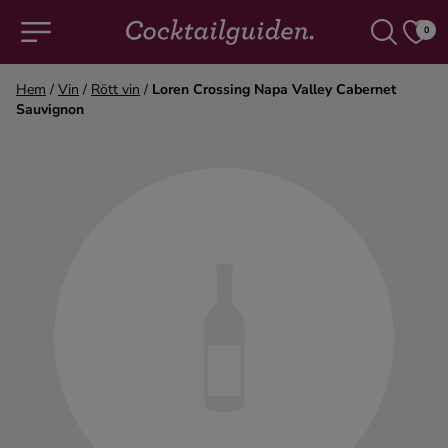
0
Hem
/
Vin
/
Rött vin
/
Loren Crossing Napa Valley Cabernet
Sauvignon
COCKTAILS & DRINKAR
Alla cocktails & drinkar
Alkoholfritt
Champagne
Cocktails
Gin