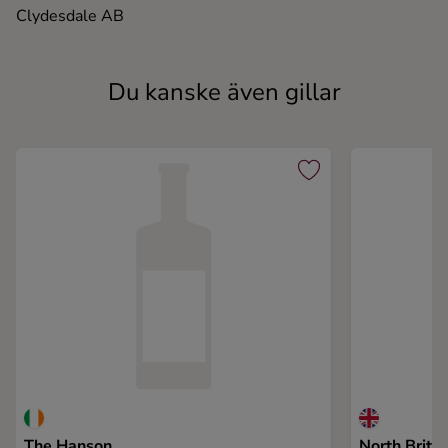
Clydesdale AB
Du kanske även gillar
The Hanson
North Briti