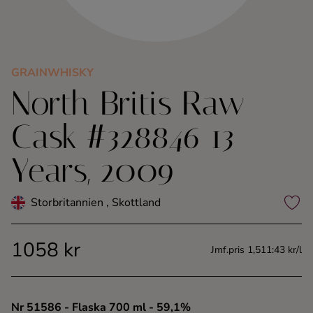
Kaffe
Konjak
GRAINWHISKY
North Britis Raw
Likör
Cask #328846 13
Rom
Years, 2009
Shots
Storbritannien , Skottland
Tequila
1058 kr
Vodka
Jmf.pris 1,511:43 kr/l
Whisky
Nr 51586
- Flaska 700 ml
- 59,1%