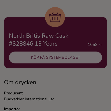
Ingredienser
North Britis Raw Cask
#328846 13 Years
1058 kr
KÖP PÅ SYSTEMBOLAGET
Om drycken
Producent
Blackadder International Ltd
Importör