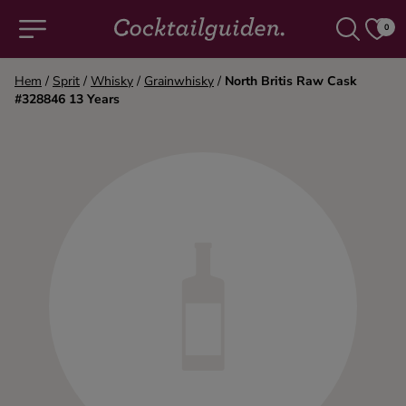
0
Hem
/
Sprit
/
Whisky
/
Grainwhisky
/
North Britis Raw Cask
#328846 13 Years
COCKTAILS & DRINKAR
Alla cocktails & drinkar
Alkoholfritt
Champagne
Cocktails
Gin