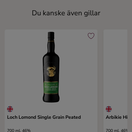
Du kanske även gillar
Loch Lomond Single Grain Peated
Arbikie Hig
700 ml, 46%
700 ml, 46%