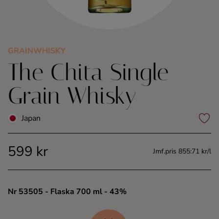
Kaffe
Konjak
GRAINWHISKY
The Chita Single
Likör
Grain Whisky
Rom
Japan
Shots
599 kr
Tequila
Jmf.pris 855:71 kr/l
Vodka
Nr 53505
- Flaska 700 ml
- 43%
Whisky