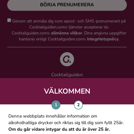
BÖRJA PRENUMERERA
Genom att anmäla dig som epost- och SMS-prenumerant på
Cocktailguiden.coms tjänster accepterar du
Cocktailguiden.coms
allmänna villkor
. Dina angivna uppgifter
hanteras enligt Cocktailguiden.coms
Integritetspolicy
.
Cocktailguiden
Vinguiden Nordic AB
Västra Järnvägsgatan 21, 111 64 Stockholm
VÄLKOMMEN
info@cocktailguiden.com
Denna webbplats innehåller information om
alkoholhaltiga drycker och riktas sig till dig som fyllt 25år.
Om du går vidare intygar du att du är över 25 år.