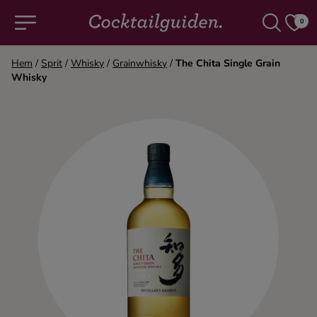
0
Hem
/
Sprit
/
Whisky
/
Grainwhisky
/
The Chita Single Grain
Whisky
COCKTAILS & DRINKAR
Alla cocktails & drinkar
Alkoholfritt
Champagne
Cocktails
Gin