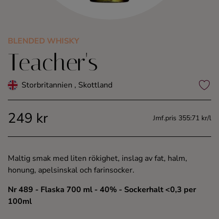
Kaffe
Konjak
BLENDED WHISKY
Teacher's
Likör
Storbritannien , Skottland
Rom
249 kr
Jmf.pris 355:71 kr/l
Shots
Tequila
Maltig smak med liten rökighet, inslag av fat, halm,
honung, apelsinskal och farinsocker.
Vodka
Nr 489
- Flaska 700 ml
- 40%
- Sockerhalt <0,3 per
100ml
Whisky