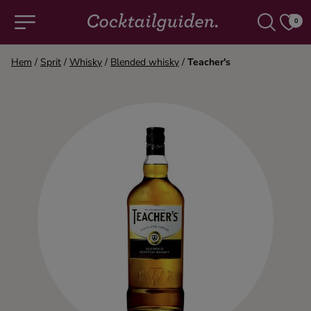
0
Hem
/
Sprit
/
Whisky
/
Blended whisky
/
Teacher's
COCKTAILS & DRINKAR
Alla cocktails & drinkar
Alkoholfritt
Champagne
Cocktails
Gin