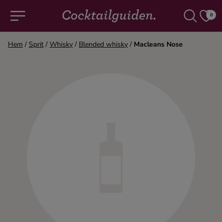
0
Hem
/
Sprit
/
Whisky
/
Blended whisky
/
Macleans Nose
COCKTAILS & DRINKAR
Alla cocktails & drinkar
Alkoholfritt
Champagne
Cocktails
Gin