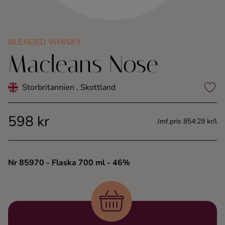
Kaffe
Konjak
BLENDED WHISKY
Macleans Nose
Likör
Storbritannien , Skottland
Rom
598 kr
Jmf.pris 854:29 kr/l
Shots
Tequila
Nr 85970
- Flaska 700 ml
- 46%
Vodka
Whisky