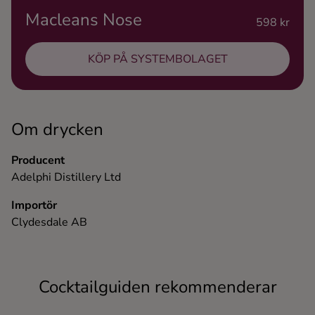
Macleans Nose
Ingredienser
598 kr
KÖP PÅ SYSTEMBOLAGET
Om drycken
Producent
Adelphi Distillery Ltd
Importör
Clydesdale AB
Cocktailguiden rekommenderar