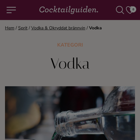
0
Hem
/
Sprit
/
Vodka & Okryddat brännvin
/
Vodka
COCKTAILS & DRINKAR
KATEGORI
Alla cocktails & drinkar
Vodka
Alkoholfritt
Champagne
Cocktails
Gin