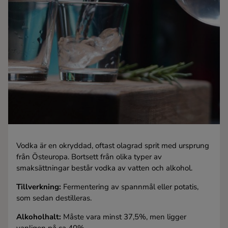
Kaffe
Konjak
Likör
Rom
Shots
Vodka är en okryddad, oftast olagrad sprit med ursprung
Tequila
från Östeuropa. Bortsett från olika typer av
smaksättningar består vodka av vatten och alkohol.
Vodka
Tillverkning:
Fermentering av spannmål eller potatis,
som sedan destilleras.
Whisky
Alkoholhalt:
Måste vara minst 37,5%, men ligger