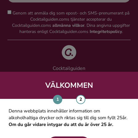
Genom att anmäla dig som epost- och SMS-prenumerant på
Cocktailguiden.coms tjänster accepterar du
Cocktailguiden.coms
allmänna villkor
. Dina angivna uppgifter
hanteras enligt Cocktailguiden.coms
Integritetspolicy
.
Cocktailguiden
Vinguiden Nordic AB
Västra Järnvägsgatan 21, 111 64 Stockholm
VÄLKOMMEN
info@cocktailguiden.com
Denna webbplats innehåller information om
alkoholhaltiga drycker och riktas sig till dig som fyllt 25år.
Om du går vidare intygar du att du är över 25 år.
OM COCKTAILGUIDEN