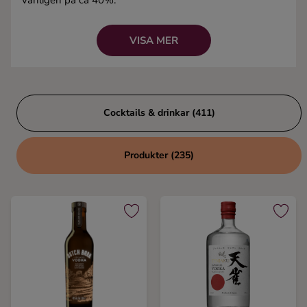
vanligen på ca 40%.
Ingredienser
Kända drinkar:
Bloody Mary
,
Cosmopolitan
,
Screwdriver
och Vodka Martini.
VISA MER
Cocktails & drinkar (411)
Produkter (235)