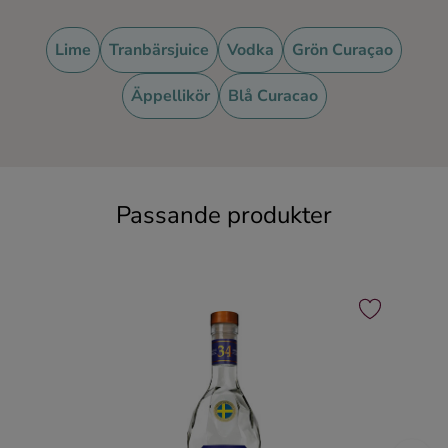
Ingredienser
Lime
Tranbärsjuice
Vodka
Grön Curaçao
Äppellikör
Blå Curacao
Passande produkter