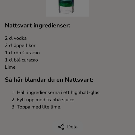
Kaffe
Konjak
Nattsvart ingredienser:
2 cl vodka
Likör
2 cl äppellikör
1 cl rön Curaçao
Rom
1 cl blå curacao
Lime
Shots
Så här blandar du en Nattsvart:
Tequila
Häll ingredienserna i ett highball-glas.
Fyll upp med tranbärsjuice.
Toppa med lite lime.
Vodka
Whisky
Dela