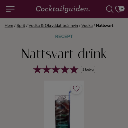
0
Hem
/
Sprit
/
Vodka & Okryddat brännvin
/
Vodka
/
Nattsvart
COCKTAILS & DRINKAR
RECEPT
Nattsvart drink
Alla cocktails & drinkar
Alkoholfritt
1 betyg
Champagne
Cocktails
Gin