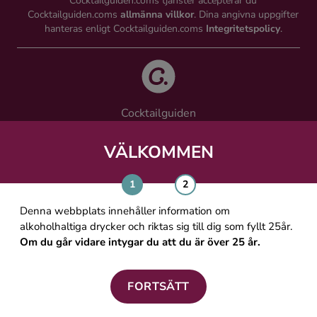
Cocktailguiden.coms tjänster accepterar du
Cocktailguiden.coms
allmänna villkor
. Dina angivna uppgifter
hanteras enligt Cocktailguiden.coms
Integritetspolicy
.
Cocktailguiden
Vinguiden Nordic AB
Västra Järnvägsgatan 21, 111 64 Stockholm
VÄLKOMMEN
info@cocktailguiden.com
Denna webbplats innehåller information om
alkoholhaltiga drycker och riktas sig till dig som fyllt 25år.
Om du går vidare intygar du att du är över 25 år.
OM COCKTAILGUIDEN
ALLMÄNNA VILLKOR
FORTSÄTT
PERSONUPPGIFTSPOLICY