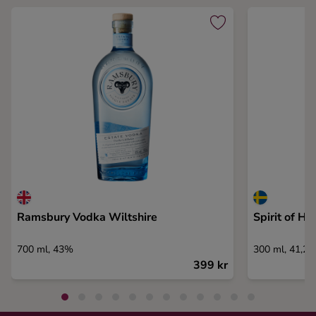
Ramsbury Vodka Wiltshire
Spirit of H
700 ml, 43%
300 ml, 41,2
399 kr