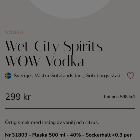
Kaffe
Konjak
VODKA
Wet City Spirits
Likör
WOW Vodka
Rom
Sverige , Västra Götalands län , Göteborgs stad
Shots
299 kr
Tequila
Jmf.pris 598 kr/l
Vodka
Örtig smak med inslag av vanilj och citrus.
Whisky
Nr 31809
- Flaska 500 ml
- 40%
- Sockerhalt <0,3 per