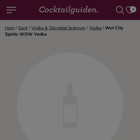
0
Hem
/
Sprit
/
Vodka & Okryddat brännvin
/
Vodka
/
Wet City
Spirits WOW Vodka
COCKTAILS & DRINKAR
Alla cocktails & drinkar
Alkoholfritt
Champagne
Cocktails
Gin