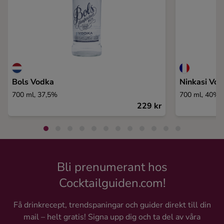
Bols Vodka
Ninkasi Vo
700 ml, 37,5%
700 ml, 40%
229 kr
Bli prenumerant hos
Cocktailguiden.com!
Få drinkrecept, trendspaningar och guider direkt till din
mail – helt gratis! Signa upp dig och ta del av våra