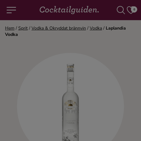
0
Hem
/
Sprit
/
Vodka & Okryddat brännvin
/
Vodka
/
Laplandia
Vodka
COCKTAILS & DRINKAR
Alla cocktails & drinkar
Alkoholfritt
Champagne
Cocktails
Gin