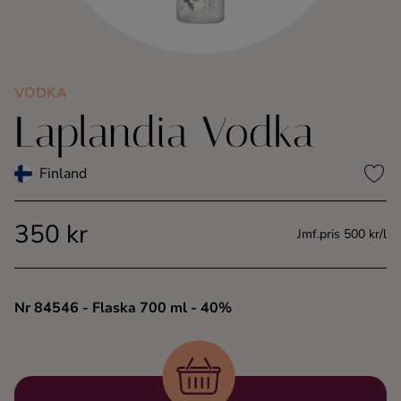
Kaffe
Konjak
VODKA
Laplandia Vodka
Likör
Rom
Finland
Shots
350 kr
Jmf.pris 500 kr/l
Tequila
Nr 84546
- Flaska 700 ml
- 40%
Vodka
Whisky